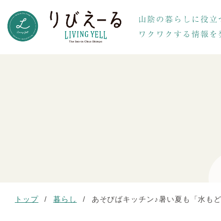
トップ
/
暮らし
/
あそびばキッチン♪暑い夏も「水も