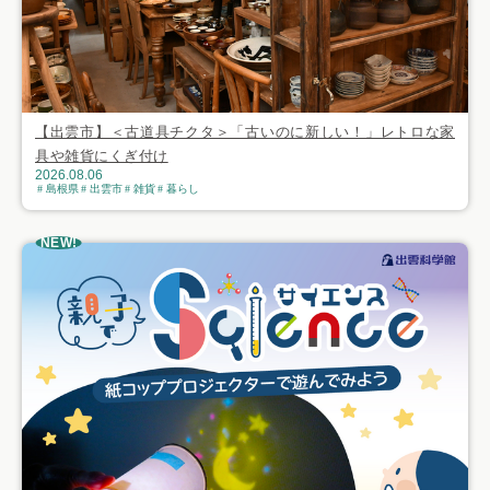
【出雲市】＜古道具チクタ＞「古いのに新しい！」レトロな家
具や雑貨にくぎ付け
2026.08.06
島根県
出雲市
雑貨
暮らし
NEW!