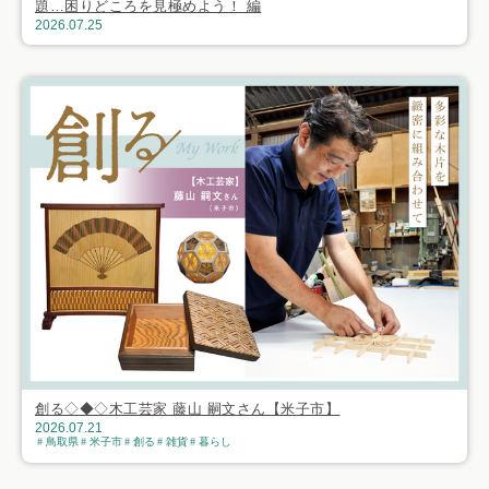
題…困りどころを見極めよう！ 編
2026.07.25
創る◇◆◇木工芸家 藤山 嗣文さん【米子市】
2026.07.21
鳥取県
米子市
創る
雑貨
暮らし