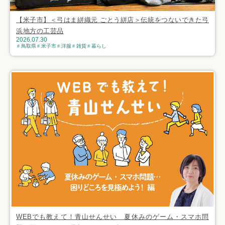
【米子市】＜弓はま絣織元 ごとう絣店＞伝統をつないできた弓
浜地方の工芸品
2026.07.30
鳥取県
米子市
洋服
雑貨
暮らし
WEBでも教えて！青山せんせい 夏休みのゲーム・スマホ問