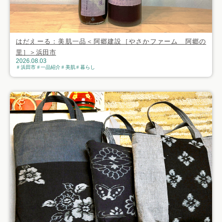
はだえーる：美肌一品＜阿郷建設［やさかファーム 阿郷の
里］＞浜田市
2026.08.03
浜田市
一品紹介
美肌
暮らし