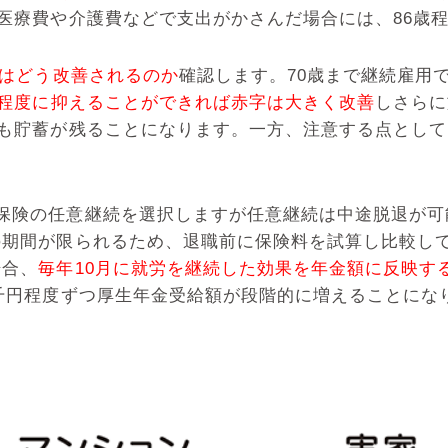
も医療費や介護費などで支出がかさんだ場合には、86歳
計はどう改善されるのか
確認します。70歳まで継続雇用
割程度に抑えることができれば赤字は大きく改善
しさらに
でも貯蓄が残ることになります。一方、注意する点とし
保険の任意継続を選択しますが任意継続は中途脱退が可
期間が限られるため、退職前に保険料を試算し比較して
場合、
毎年10月に就労を継続した効果を年金額に反映す
3千円程度ずつ厚生年金受給額が段階的に増えることにな