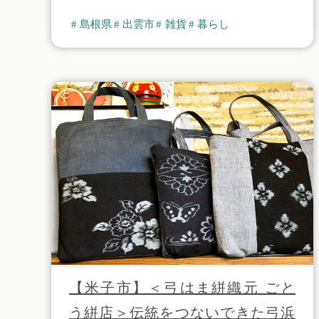
島根県
出雲市
雑貨
暮らし
【米子市】＜弓はま絣織元 ごと
う絣店＞伝統をつないできた弓浜