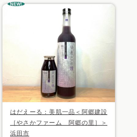
NEW!
はだえーる：美肌一品＜阿郷建設
［やさかファーム 阿郷の里］＞
浜田市