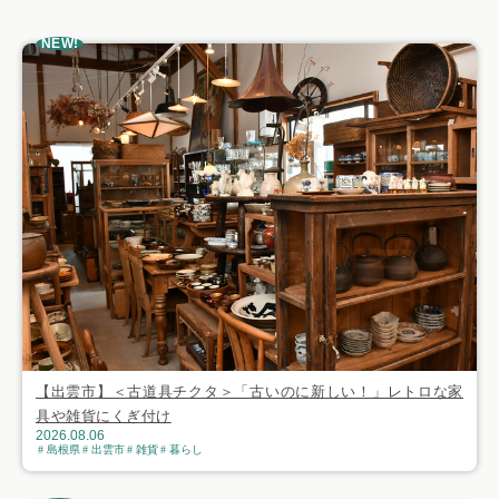
おすすめ記事
NEW!
【出雲市】＜古道具チクタ＞「古いのに新しい！」レトロな家
具や雑貨にくぎ付け
2026.08.06
島根県
出雲市
雑貨
暮らし