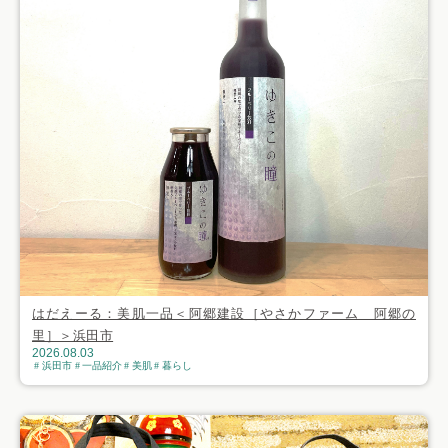
はだえーる：美肌一品＜阿郷建設［やさかファーム 阿郷の
里］＞浜田市
2026.08.03
浜田市
一品紹介
美肌
暮らし