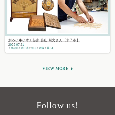
創る◇◆◇木工芸家 藤山 嗣文さん【米子市】
2026.07.21
鳥取県
米子市
創る
雑貨
暮らし
VIEW MORE
Follow us!