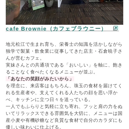
cafe Brownie（カフェブラウニー）
地元松江で生まれ育ち、栄養士の知識を活かしながら
独学で製菓・飲食業に従事してきた店主・石倉暁子さ
んが営むカフェ。
実妹さんとの共通項である「おいしい」を軸に、飽き
ることなく食べたくなるメニューが並ぶ。
「あなたの笑顔がみたいから」
を理念に、来店客はもちろん、珠玉の食材を届けてく
れる生産者や、支えてくれる人たちの顔を思い浮か
べ、キッチンに立つ日々を送っている。
一人でもふらりと気軽に立ち寄れ、フッと肩の力をぬ
いてリラックスできる雰囲気を大切に、メニューは国
産小麦や有機砂糖など良質な食材で自分のカラダにも
優しい味わいに仕上げる。