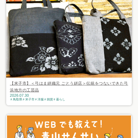
【米子市】＜弓はま絣織元 ごとう絣店＞伝統をつないできた弓
浜地方の工芸品
2026.07.30
鳥取県
米子市
洋服
雑貨
暮らし