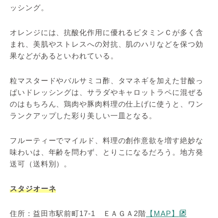
ッシング。
オレンジには、抗酸化作用に優れるビタミンＣが多く含
まれ、美肌やストレスへの対抗、肌のハリなどを保つ効
果などがあるといわれている。
粒マスタードやバルサミコ酢、タマネギを加えた甘酸っ
ぱいドレッシングは、サラダやキャロットラペに混ぜる
のはもちろん、鶏肉や豚肉料理の仕上げに使うと、ワン
ランクアップした彩り美しい一皿となる。
フルーティーでマイルド、料理の創作意欲を増す絶妙な
味わいは、年齢を問わず、とりこになるだろう。地方発
送可（送料別）。
スタジオーネ
住所：益田市駅前町17-1 ＥＡＧＡ2階
【MAP】