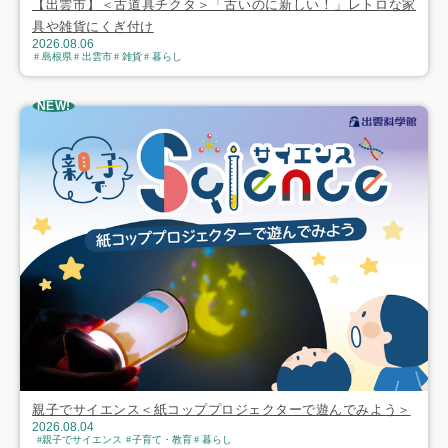
【出雲市】＜古道具チクタ＞「古いのに新しい！」レトロな家
具や雑貨にくぎ付け
2026.08.06
島根県
出雲市
雑貨
暮らし
NEW!
親子でサイエンス＜紙コッププロジェクターで遊んでみよう＞
2026.08.04
親子でサイエンス
子育て・教育
暮らし