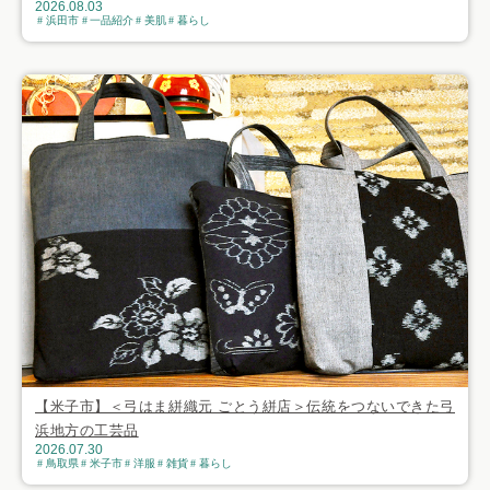
2026.08.03
浜田市
一品紹介
美肌
暮らし
【米子市】＜弓はま絣織元 ごとう絣店＞伝統をつないできた弓
浜地方の工芸品
2026.07.30
鳥取県
米子市
洋服
雑貨
暮らし