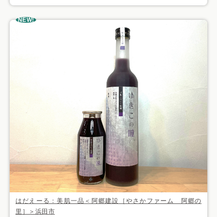
NEW!
はだえーる：美肌一品＜阿郷建設［やさかファーム 阿郷の
里］＞浜田市