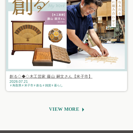
創る◇◆◇木工芸家 藤山 嗣文さん【米子市】
2026.07.21
鳥取県
米子市
創る
雑貨
暮らし
VIEW MORE