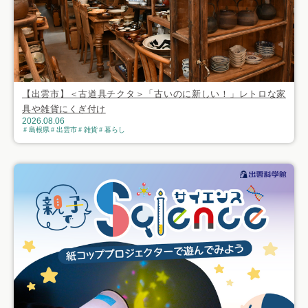
【出雲市】＜古道具チクタ＞「古いのに新しい！」レトロな家
具や雑貨にくぎ付け
2026.08.06
島根県
出雲市
雑貨
暮らし