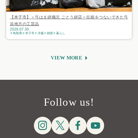
【米子市】＜弓はま絣織元 ごとう絣店＞伝統をつないできた弓
浜地方の工芸品
2026.07.30
鳥取県
米子市
洋服
雑貨
暮らし
VIEW MORE
Follow us!