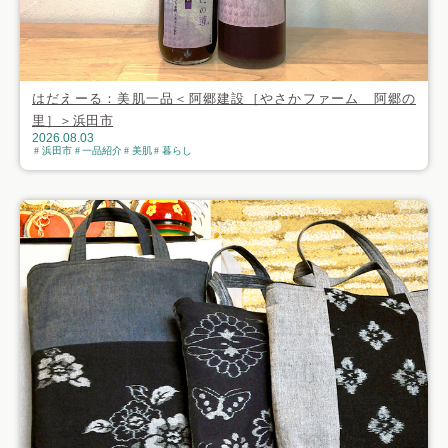
はだえーる：美肌一品＜阿郷建設［やさかファーム 阿郷の
里］＞浜田市
2026.08.03
浜田市
一品紹介
美肌
暮らし