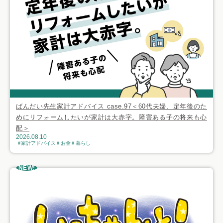
ばんだい先生家計アドバイス case.97＜60代夫婦、定年後のた
めにリフォームしたいが家計は大赤字。障害ある子の将来も心
配＞
2026.08.10
家計アドバイス
お金
暮らし
NEW!