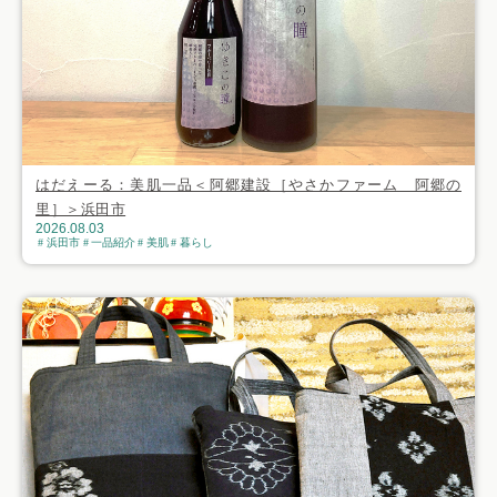
はだえーる：美肌一品＜阿郷建設［やさかファーム 阿郷の
里］＞浜田市
2026.08.03
浜田市
一品紹介
美肌
暮らし