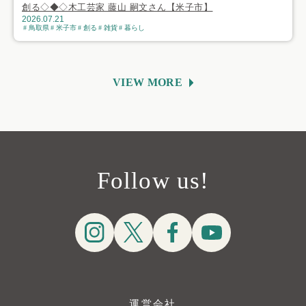
創る◇◆◇木工芸家 藤山 嗣文さん【米子市】
2026.07.21
鳥取県
米子市
創る
雑貨
暮らし
VIEW MORE
Follow us!
運営会社