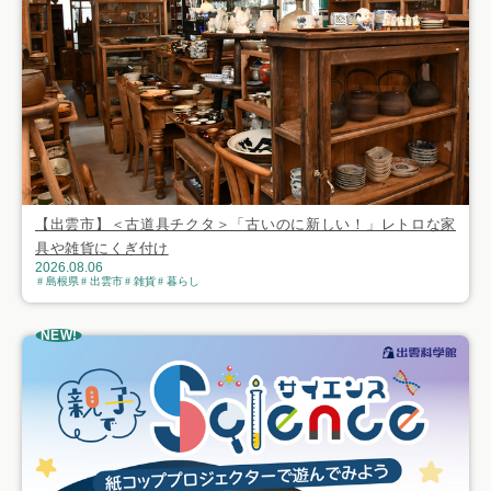
【出雲市】＜古道具チクタ＞「古いのに新しい！」レトロな家
具や雑貨にくぎ付け
2026.08.06
島根県
出雲市
雑貨
暮らし
NEW!