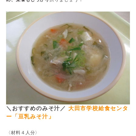
＼おすすめのみそ汁／
大田市学校給食センタ
ー「豆乳みそ汁」
〈材料４人分〉