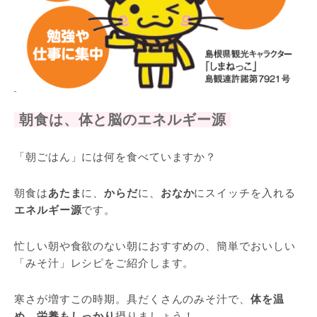
朝食は、体と脳のエネルギー源
「朝ごはん」には何を食べていますか？
朝食は
あたま
に、
からだ
に、
おなか
にスイッチを入れる
エネルギー源
です。
忙しい朝や食欲のない朝におすすめの、簡単でおいしい
「みそ汁」レシピをご紹介します。
寒さが増すこの時期。具だくさんのみそ汁で、
体を温
め、栄養もしっかり
摂りましょう！