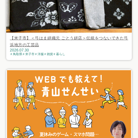
【米子市】＜弓はま絣織元 ごとう絣店＞伝統をつないできた弓
浜地方の工芸品
2026.07.30
鳥取県
米子市
洋服
雑貨
暮らし