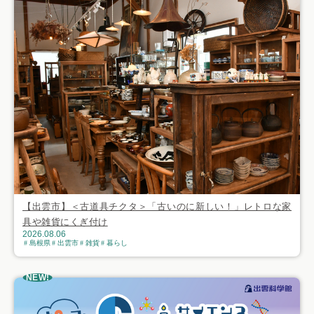
【出雲市】＜古道具チクタ＞「古いのに新しい！」レトロな家
具や雑貨にくぎ付け
2026.08.06
島根県
出雲市
雑貨
暮らし
NEW!