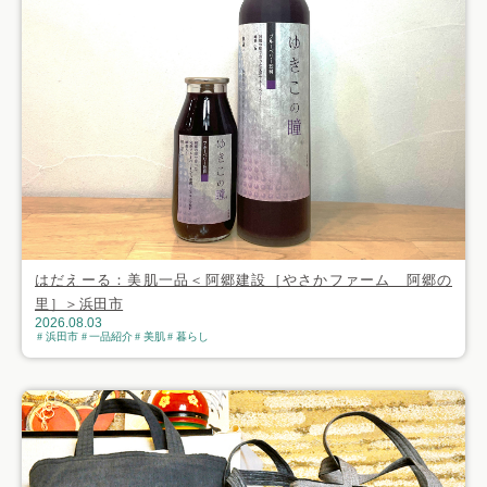
はだえーる：美肌一品＜阿郷建設［やさかファーム 阿郷の
里］＞浜田市
2026.08.03
浜田市
一品紹介
美肌
暮らし