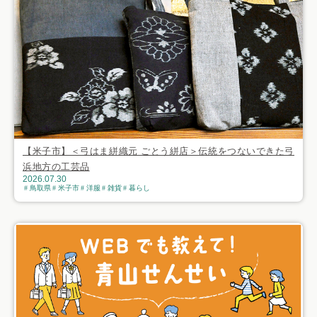
【米子市】＜弓はま絣織元 ごとう絣店＞伝統をつないできた弓
浜地方の工芸品
2026.07.30
鳥取県
米子市
洋服
雑貨
暮らし