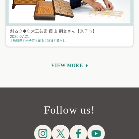
創る◇◆◇木工芸家 藤山 嗣文さん【米子市】
2026.07.21
鳥取県
米子市
創る
雑貨
暮らし
VIEW MORE
Follow us!