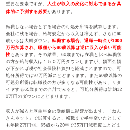
重要な要素ですが、
人生が収入の変化に対応できるか具
体的に予測する必要
があります。
転職しない場合とする場合の可処分所得を試算します。
会社に残る場合、給与規定から収入は増えず、さらに60
歳からは大幅ダウン。
転職する場合、退職一時金が1000
万円加算され、職種から60歳以降は逆に収入が多い可能
性
もあります。その結果、60歳までは在職と比べ転職後
の方が給与収入は１５０万円ダウンしますが、額面金額
が下がれば税や社会保険料負担も軽減されますので、可
処分所得では97万円減にとどまります。また60歳以降の
可処分所得は転職後の方が多くなる可能性があり、リタ
イヤする65歳までの合計でみると、可処分所得は計約12
0万円のダウンにとどまります。
収入が減ると厚生年金の受給額に影響が出ます。「ねん
きんネット」で試算すると、転職まで半年空いたとして
も年間2万円弱、65歳から20年で35万円減程度にとどま