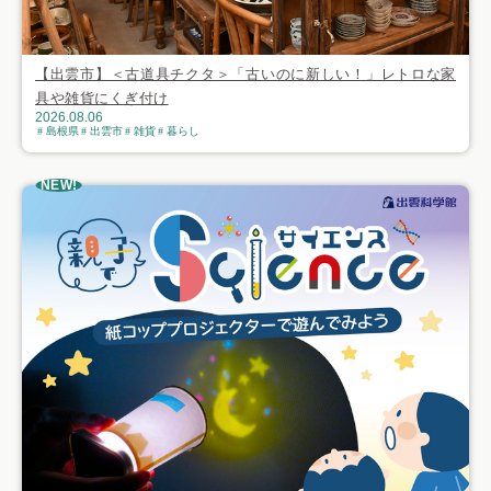
【出雲市】＜古道具チクタ＞「古いのに新しい！」レトロな家
具や雑貨にくぎ付け
2026.08.06
島根県
出雲市
雑貨
暮らし
NEW!