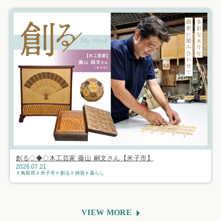
創る◇◆◇木工芸家 藤山 嗣文さん【米子市】
2026.07.21
鳥取県
米子市
創る
雑貨
暮らし
VIEW MORE