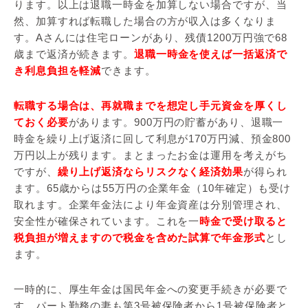
ります。以上は退職一時金を加算しない場合ですが、当
然、加算すれば転職した場合の方が収入は多くなりま
す。Aさんには住宅ローンがあり、残債1200万円強で68
歳まで返済が続きます。
退職一時金を使えば一括返済で
き利息負担を軽減
できます。
転職する場合は、再就職までを想定し手元資金を厚くし
ておく必要
があります。900万円の貯蓄があり、退職一
時金を繰り上げ返済に回して利息が170万円減、預金800
万円以上が残ります。まとまったお金は運用を考えがち
ですが、
繰り上げ返済ならリスクなく経済効果
が得られ
ます。65歳からは55万円の企業年金（10年確定）も受け
取れます。企業年金法により年金資産は分別管理され、
安全性が確保されています。これを一
時金で受け取ると
税負担が増えますので税金を含めた試算で年金形式
とし
ます。
一時的に、厚生年金は国民年金への変更手続きが必要で
す。パート勤務の妻も第3号被保険者から1号被保険者と