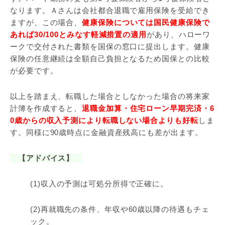
なります。Ａさんは会社都合退職で雇用保険を受給でき
ますが、この場合、
健康保険については国民健康保険で
あれば30/100とみなす軽減措置の適用
があり、ハローワ
ークで交付された書類を国保の窓口に提出します。健康
保険の任意継続は全額自己負担となるため国保との比較
が必要です。
以上を踏まえ、転職した場合としなかった場合の将来家
計簿を作成すると、
退職金加算・住宅ローン早期完済・6
0歳からの収入予測により転職しない場合よりも好転
しま
す。同様に90歳時点に金融資産残高にも差が出ます。
【アドバイス】
(1)収入の予測は可処分所得で正確に。
(2)再就職先の条件、年収や60歳以降の待遇もチェ
ック。