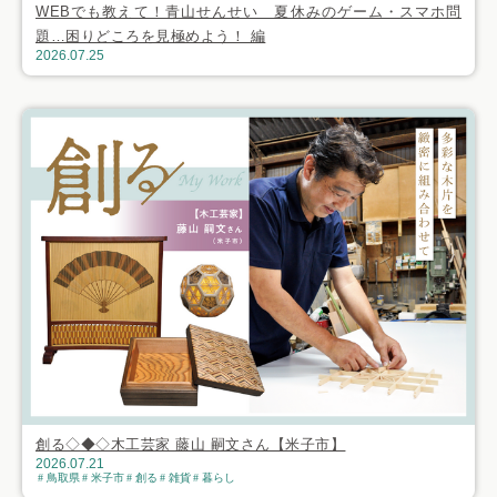
WEBでも教えて！青山せんせい 夏休みのゲーム・スマホ問
題…困りどころを見極めよう！ 編
2026.07.25
創る◇◆◇木工芸家 藤山 嗣文さん【米子市】
2026.07.21
鳥取県
米子市
創る
雑貨
暮らし