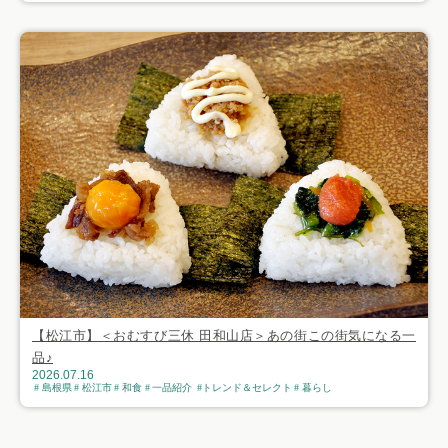
【松江市】＜おむすび三休 田和山店＞あの街この街気になる一
品♪
2026.07.16
島根県
松江市
和食
一品紹介
トレンド＆セレクト
暮らし