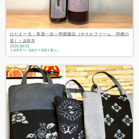
はだえーる：美肌一品＜阿郷建設［やさかファーム 阿郷の
里］＞浜田市
2026.08.03
浜田市
一品紹介
美肌
暮らし