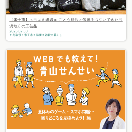
【米子市】＜弓はま絣織元 ごとう絣店＞伝統をつないできた弓
浜地方の工芸品
2026.07.30
鳥取県
米子市
洋服
雑貨
暮らし