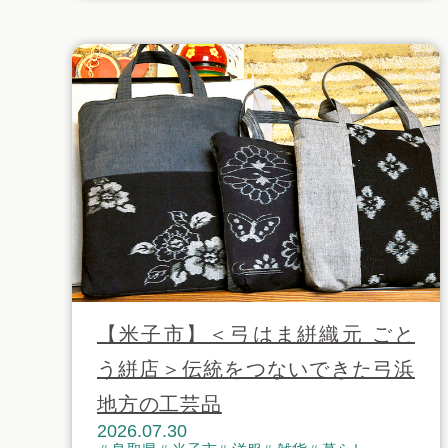
【米子市】＜弓はま絣織元 ごと
う絣店＞伝統をつないできた弓浜
地方の工芸品
2026.07.30