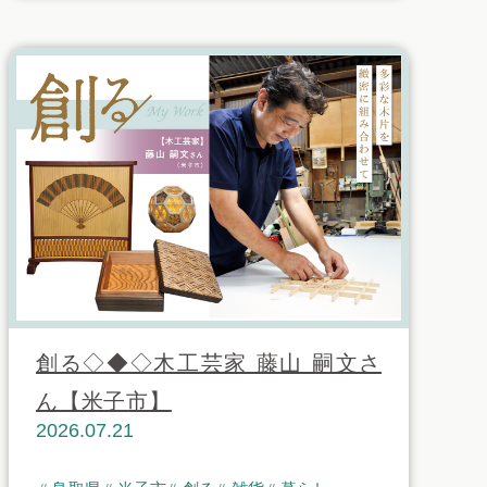
創る◇◆◇木工芸家 藤山 嗣文さ
ん【米子市】
2026.07.21