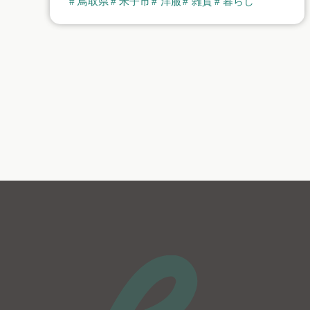
鳥取県
米子市
洋服
雑貨
暮らし