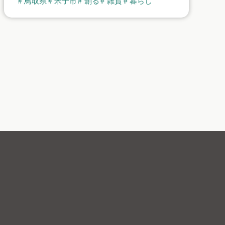
鳥取県
米子市
創る
雑貨
暮らし