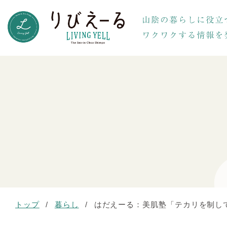
トップ
/
暮らし
/
はだえーる：美肌塾「テカリを制し