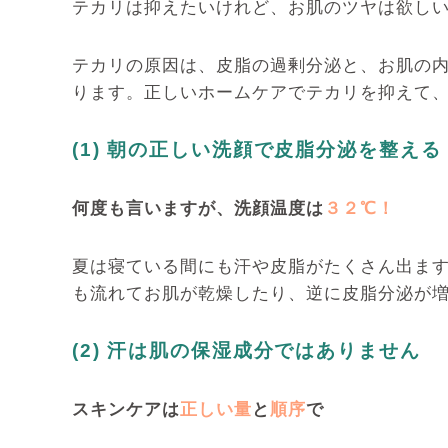
テカリは抑えたいけれど、お肌のツヤは欲し
テカリの原因は、皮脂の過剰分泌と、お肌の
ります。正しいホームケアでテカリを抑えて
(1) 朝の正しい洗顔で皮脂分泌を整える
何度も言いますが、洗顔温度は
３２℃！
夏は寝ている間にも汗や皮脂がたくさん出ます
も流れてお肌が乾燥したり、逆に皮脂分泌が
(2) 汗は肌の保湿成分ではありません
スキンケアは
正しい量
と
順序
で