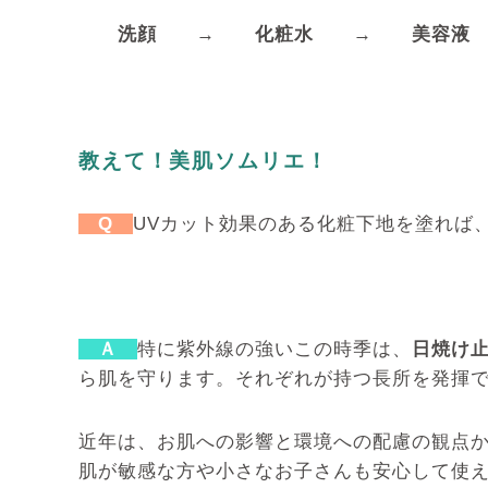
洗顔
→
化粧水
→
美容
教えて！美肌ソムリエ！
Q
UVカット効果のある化粧下地を塗れば
Ａ
特に紫外線の強いこの時季は、
日焼け
ら肌を守ります。それぞれが持つ長所を発揮
近年は、お肌への影響と環境への配慮の観点
肌が敏感な方や小さなお子さんも安心して使