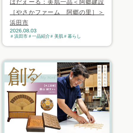
はだえーる：美肌一品＜阿郷建設
［やさかファーム 阿郷の里］＞
浜田市
2026.08.03
浜田市
一品紹介
美肌
暮らし