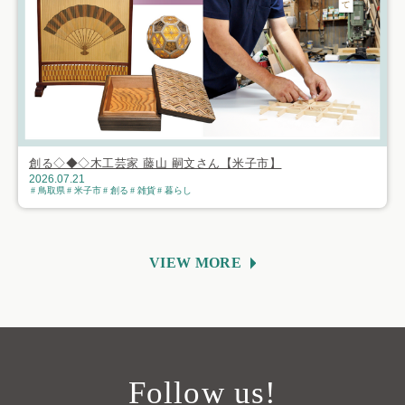
創る◇◆◇木工芸家 藤山 嗣文さん【米子市】
2026.07.21
鳥取県
米子市
創る
雑貨
暮らし
VIEW MORE
Follow us!