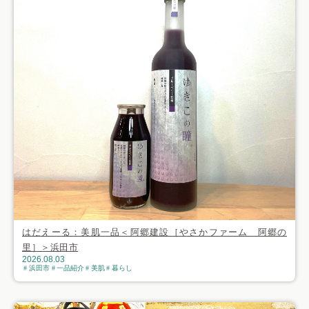
はだえーる：美肌一品＜阿郷建設［やさかファーム 阿郷の
里］＞浜田市
2026.08.03
浜田市
一品紹介
美肌
暮らし