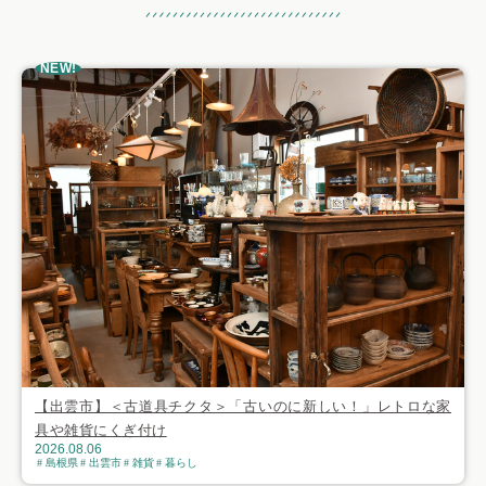
おすすめ記事
NEW!
【出雲市】＜古道具チクタ＞「古いのに新しい！」レトロな家
具や雑貨にくぎ付け
2026.08.06
島根県
出雲市
雑貨
暮らし