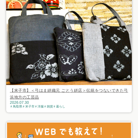
【米子市】＜弓はま絣織元 ごとう絣店＞伝統をつないできた弓
浜地方の工芸品
2026.07.30
鳥取県
米子市
洋服
雑貨
暮らし