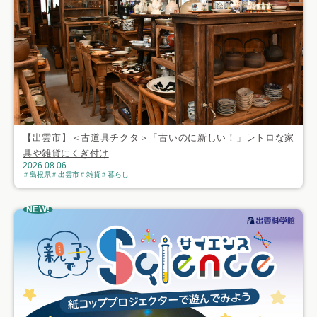
【出雲市】＜古道具チクタ＞「古いのに新しい！」レトロな家
具や雑貨にくぎ付け
2026.08.06
島根県
出雲市
雑貨
暮らし
NEW!