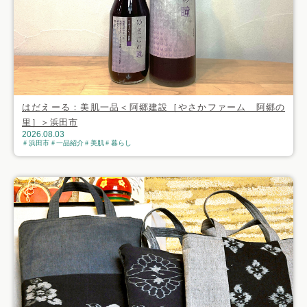
はだえーる：美肌一品＜阿郷建設［やさかファーム 阿郷の
里］＞浜田市
2026.08.03
浜田市
一品紹介
美肌
暮らし