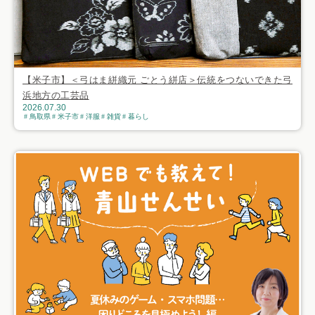
【米子市】＜弓はま絣織元 ごとう絣店＞伝統をつないできた弓
浜地方の工芸品
2026.07.30
鳥取県
米子市
洋服
雑貨
暮らし