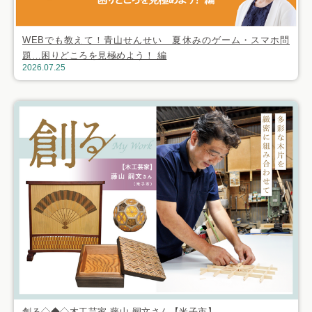
WEBでも教えて！青山せんせい 夏休みのゲーム・スマホ問
題…困りどころを見極めよう！ 編
2026.07.25
創る◇◆◇木工芸家 藤山 嗣文さん【米子市】