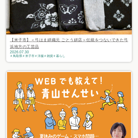
【米子市】＜弓はま絣織元 ごとう絣店＞伝統をつないできた弓
浜地方の工芸品
2026.07.30
鳥取県
米子市
洋服
雑貨
暮らし