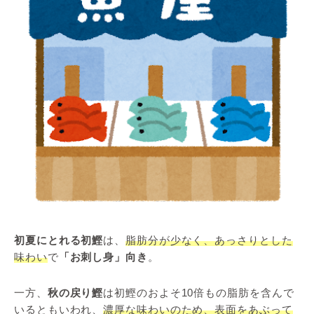
初夏にとれる初鰹
は、
脂肪分が少なく、あっさりとした
味わい
で
「お刺し身」向き
。
一方、
秋の戻り鰹
は初鰹のおよそ10倍もの脂肪を含んで
いるともいわれ、
濃厚な味わいのため、表面をあぶって