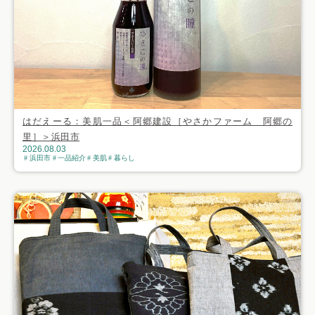
はだえーる：美肌一品＜阿郷建設［やさかファーム 阿郷の
里］＞浜田市
2026.08.03
浜田市
一品紹介
美肌
暮らし