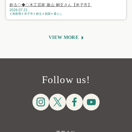
創る◇◆◇木工芸家 藤山 嗣文さん【米子市】
2026.07.21
鳥取県
米子市
創る
雑貨
暮らし
VIEW MORE
Follow us!