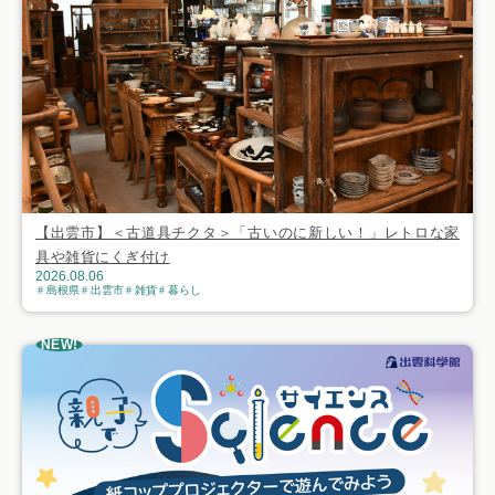
【出雲市】＜古道具チクタ＞「古いのに新しい！」レトロな家
具や雑貨にくぎ付け
2026.08.06
島根県
出雲市
雑貨
暮らし
NEW!