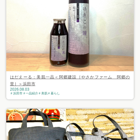
はだえーる：美肌一品＜阿郷建設［やさかファーム 阿郷の
里］＞浜田市
2026.08.03
浜田市
一品紹介
美肌
暮らし