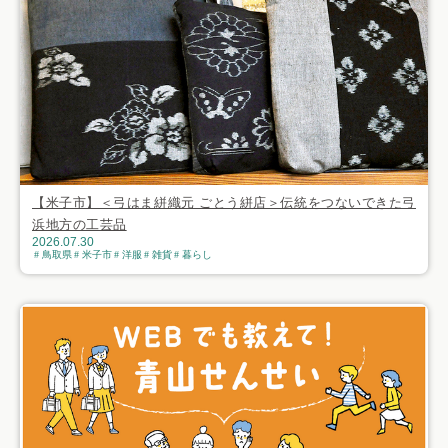
【米子市】＜弓はま絣織元 ごとう絣店＞伝統をつないできた弓
浜地方の工芸品
2026.07.30
鳥取県
米子市
洋服
雑貨
暮らし