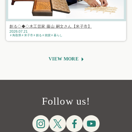
創る◇◆◇木工芸家 藤山 嗣文さん【米子市】
2026.07.21
鳥取県
米子市
創る
雑貨
暮らし
VIEW MORE
Follow us!