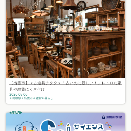
【出雲市】＜古道具チクタ＞「古いのに新しい！」レトロな家
具や雑貨にくぎ付け
2026.08.06
島根県
出雲市
雑貨
暮らし
NEW!