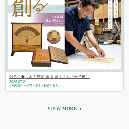
創る◇◆◇木工芸家 藤山 嗣文さん【米子市】
2026.07.21
鳥取県
米子市
創る
雑貨
暮らし
VIEW MORE