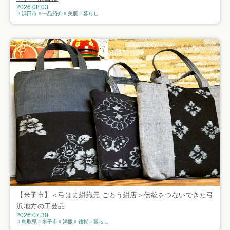
2026.08.03
浜田市
一品紹介
美肌
暮らし
【米子市】＜弓はま絣織元 ごとう絣店＞伝統をつないできた弓
浜地方の工芸品
2026.07.30
鳥取県
米子市
洋服
雑貨
暮らし