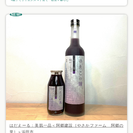
NEW!
はだえーる：美肌一品＜阿郷建設［やさかファーム 阿郷の
里］＞浜田市