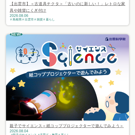
【出雲市】＜古道具チクタ＞「古いのに新しい！」レトロな家
具や雑貨にくぎ付け
2026.08.06
島根県
出雲市
雑貨
暮らし
NEW!
親子でサイエンス＜紙コッププロジェクターで遊んでみよう＞
2026.08.04
親子でサイエンス
子育て・教育
暮らし