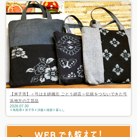
【米子市】＜弓はま絣織元 ごとう絣店＞伝統をつないできた弓
浜地方の工芸品
2026.07.30
鳥取県
米子市
洋服
雑貨
暮らし