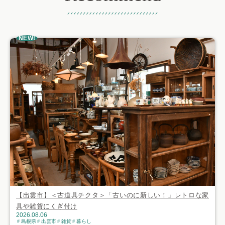
おすすめ記事
NEW!
【出雲市】＜古道具チクタ＞「古いのに新しい！」レトロな家
具や雑貨にくぎ付け
2026.08.06
島根県
出雲市
雑貨
暮らし