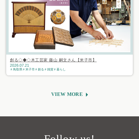
創る◇◆◇木工芸家 藤山 嗣文さん【米子市】
2026.07.21
鳥取県
米子市
創る
雑貨
暮らし
VIEW MORE
Follow us!