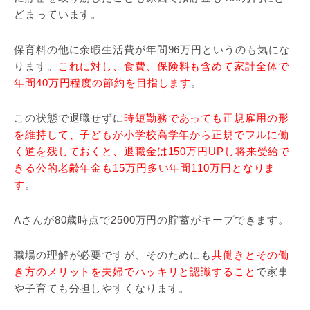
どまっています。
保育料の他に余暇生活費が年間96万円というのも気にな
ります。
これに対し、食費、保険料も含めて家計全体で
年間40万円程度の節約を目指します
。
この状態で退職せずに
時短勤務であっても正規雇用の形
を維持して、子どもが小学校高学年から正規でフルに働
く道を残しておくと、退職金は150万円UPし将来受給で
きる公的老齢年金も15万円多い年間110万円となりま
す
。
Aさんが80歳時点で2500万円の貯蓄がキープできます。
職場の理解が必要ですが、そのためにも
共働きとその働
き方のメリットを夫婦でハッキリと認識すること
で家事
や子育ても分担しやすくなります。