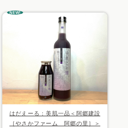
NEW!
はだえーる：美肌一品＜阿郷建設
［やさかファーム 阿郷の里］＞