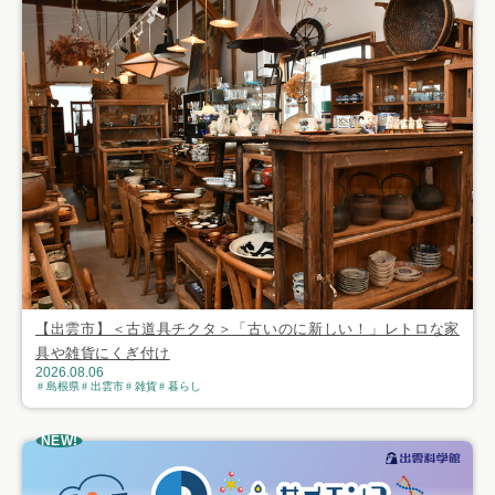
【出雲市】＜古道具チクタ＞「古いのに新しい！」レトロな家
具や雑貨にくぎ付け
2026.08.06
島根県
出雲市
雑貨
暮らし
NEW!