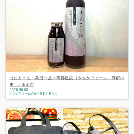
はだえーる：美肌一品＜阿郷建設［やさかファーム 阿郷の
里］＞浜田市
2026.08.03
浜田市
一品紹介
美肌
暮らし