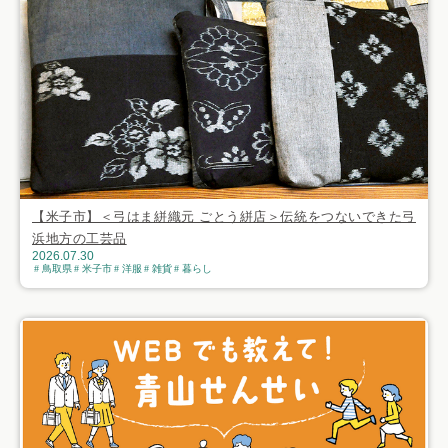
【米子市】＜弓はま絣織元 ごとう絣店＞伝統をつないできた弓
浜地方の工芸品
2026.07.30
鳥取県
米子市
洋服
雑貨
暮らし