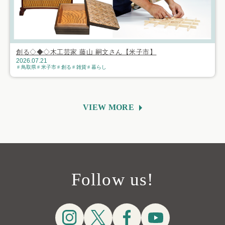
創る◇◆◇木工芸家 藤山 嗣文さん【米子市】
2026.07.21
鳥取県
米子市
創る
雑貨
暮らし
VIEW MORE
Follow us!