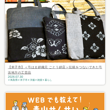
【米子市】＜弓はま絣織元 ごとう絣店＞伝統をつないできた弓
浜地方の工芸品
2026.07.30
鳥取県
米子市
洋服
雑貨
暮らし