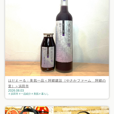
はだえーる：美肌一品＜阿郷建設［やさかファーム 阿郷の
里］＞浜田市
2026.08.03
浜田市
一品紹介
美肌
暮らし