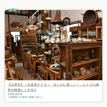
おすすめ記事
NEW!
【出雲市】＜古道具チクタ＞「古いのに新しい！」レトロな家
具や雑貨にくぎ付け
2026.08.06
島根県
出雲市
雑貨
暮らし