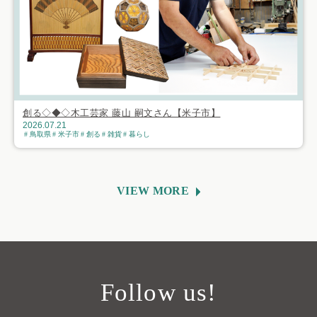
創る◇◆◇木工芸家 藤山 嗣文さん【米子市】
2026.07.21
鳥取県
米子市
創る
雑貨
暮らし
VIEW MORE
Follow us!