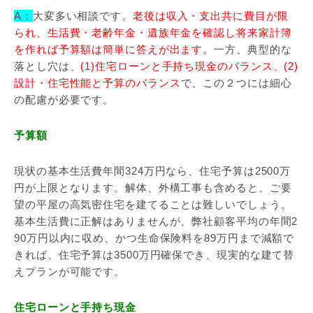
A：
大変多い相談です。
老後は収入・支出共に費目が限
られ、生活費・老齢年金・遺族年金を確認し将来家計簿
を作れば予算額は簡単に答えが出ます
。一方、典型的な
落とし穴は、
(1)住宅ローンと手持ち現金のバランス、(2)
設計・住宅性能と予算のバランス
で、この２つには細心
の配慮が必要です。
予算額
現状の基本生活費年間324万円なら、住宅予算は2500万
円が上限となります。解体、外構工事も含めると、ご要
望の平屋の高気密住宅を建てることは難しいでしょう。
基本生活費に正解はありませんが、弊社顧客平均の年間2
90万円以内に収め、かつ生命保険料を89万円まで減額で
きれば、住宅予算は3500万円確保でき、現実的な建て替
えプランが可能です。
住宅ローンと手持ち現金