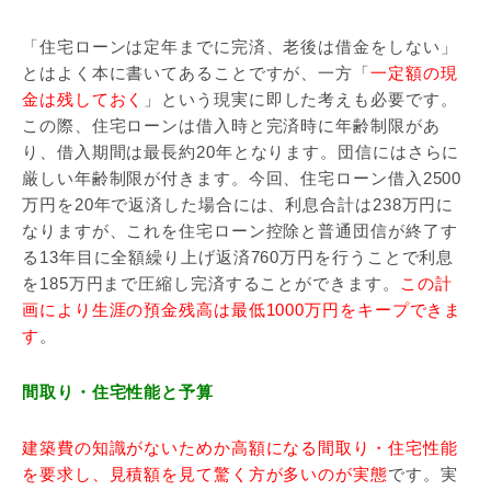
「住宅ローンは定年までに完済、老後は借金をしない」
とはよく本に書いてあることですが、一方「
一定額の現
金は残しておく
」という現実に即した考えも必要です。
この際、住宅ローンは借入時と完済時に年齢制限があ
り、借入期間は最長約20年となります。団信にはさらに
厳しい年齢制限が付きます。今回、住宅ローン借入2500
万円を20年で返済した場合には、利息合計は238万円に
なりますが、これを住宅ローン控除と普通団信が終了す
る13年目に全額繰り上げ返済760万円を行うことで利息
を185万円まで圧縮し完済することができます。
この計
画により生涯の預金残高は最低1000万円をキープできま
す
。
間取り・住宅性能と予算
建築費の知識がないためか高額になる間取り・住宅性能
を要求し、見積額を見て驚く方が多いのが実態
です。実