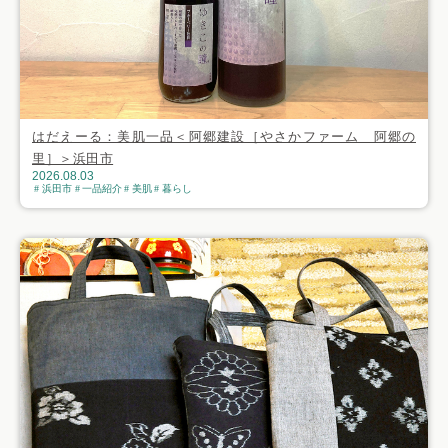
はだえーる：美肌一品＜阿郷建設［やさかファーム 阿郷の
里］＞浜田市
2026.08.03
浜田市
一品紹介
美肌
暮らし