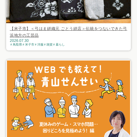
【米子市】＜弓はま絣織元 ごとう絣店＞伝統をつないできた弓
浜地方の工芸品
2026.07.30
鳥取県
米子市
洋服
雑貨
暮らし