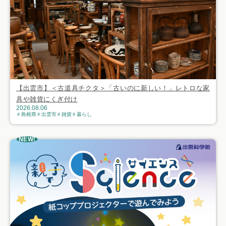
【出雲市】＜古道具チクタ＞「古いのに新しい！」レトロな家
具や雑貨にくぎ付け
2026.08.06
島根県
出雲市
雑貨
暮らし
NEW!