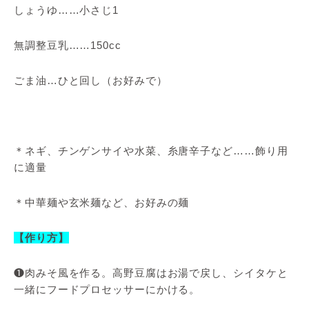
しょうゆ……小さじ1
無調整豆乳……150cc
ごま油…ひと回し（お好みで）
＊ネギ、チンゲンサイや水菜、糸唐辛子など……飾り用
に適量
＊中華麺や玄米麺など、お好みの麺
【作り方】
❶肉みそ風を作る。高野豆腐はお湯で戻し、シイタケと
一緒にフードプロセッサーにかける。