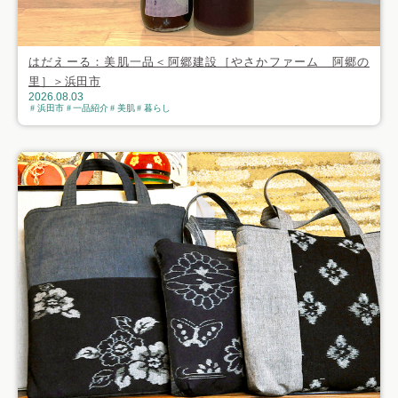
はだえーる：美肌一品＜阿郷建設［やさかファーム 阿郷の
里］＞浜田市
2026.08.03
浜田市
一品紹介
美肌
暮らし