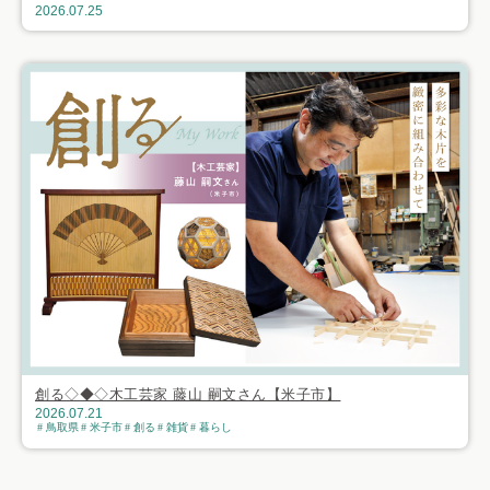
2026.07.25
創る◇◆◇木工芸家 藤山 嗣文さん【米子市】
2026.07.21
鳥取県
米子市
創る
雑貨
暮らし