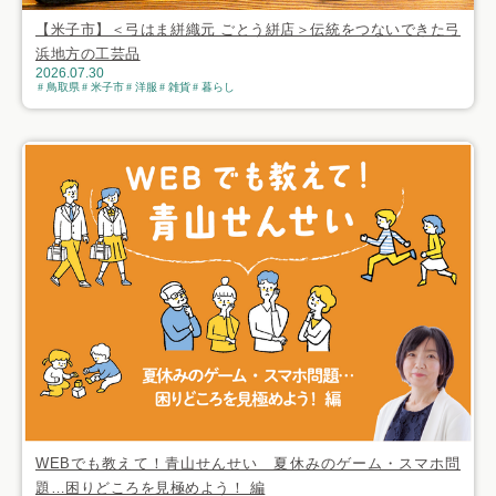
【米子市】＜弓はま絣織元 ごとう絣店＞伝統をつないできた弓
浜地方の工芸品
2026.07.30
鳥取県
米子市
洋服
雑貨
暮らし
WEBでも教えて！青山せんせい 夏休みのゲーム・スマホ問
題…困りどころを見極めよう！ 編