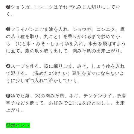
❷ショウガ、ニンニクはそれぞれみじん切りにしてお
く。
❸フライパンにごま油を入れ、ショウガ、ニンニク、鷹
の爪（種を取り、丸ごと）を香りが出るまで炒めてか
ら (1)と水・みそ・しょうゆを入れ、水分を飛ばすよう
に煮て、鷹の爪を取り出して、肉みそ風の出来上がり。
❹スープを作る。器に練りごま、みそ、しょうゆを入れ
て混ぜる。（温めたor冷たい）豆乳をダマにならないよ
うに少しずつ入れて溶かしていく。
❺ゆでた麺、(3)の肉みそ風、ネギ、チンゲンサイ、糸唐
辛子などを飾って、お好みでごま油をひと回しし、出来
上がり。
◎ポイント