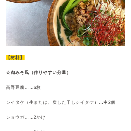
【材料】
☆肉みそ風（作りやすい分量）
高野豆腐……6枚
シイタケ（生または、戻した干しシイタケ）…中2個
ショウガ……2かけ