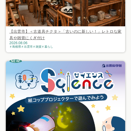
【出雲市】＜古道具チクタ＞「古いのに新しい！」レトロな家
具や雑貨にくぎ付け
2026.08.06
島根県
出雲市
雑貨
暮らし
NEW!