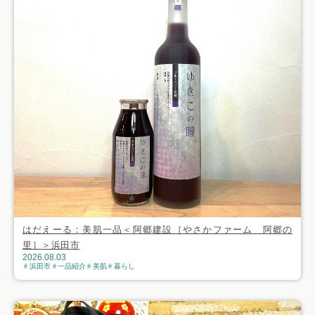
はだえーる：美肌一品＜阿郷建設［やさかファーム 阿郷の
里］＞浜田市
2026.08.03
浜田市
一品紹介
美肌
暮らし