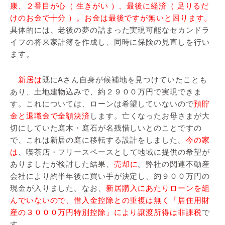
康、２番目が心（ 生きがい ）、最後に経済（ 足りるだ
けのお金で十分 ）。お金は最後ですが無いと困ります。
具体的には、老後の夢の詰まった実現可能なセカンドラ
イフの将来家計簿を作成し、同時に保険の見直しを行い
ます。
新居は
既にAさん自身が候補地を見つけていたことも
あり、土地建物込みで、約２９００万円で実現できま
す。これについては、ローンは希望していないので
預貯
金と退職金で全額決済
します。亡くなったお母さまが大
切にしていた庭木・庭石が名残惜しいとのことですの
で、これは新居の庭に移転する設計をしました。
今の家
は
、喫茶店・フリースペースとして地域に提供の希望が
ありましたが検討した結果、
売却に
。弊社の関連不動産
会社により約半年後に買い手が決定し、約９００万円の
現金が入りました。なお、
新居購入にあたりローンを組
んでいないので、借入金控除との重複は無く「居住用財
産の３０００万円特別控除」により譲渡所得は非課税
で
す。