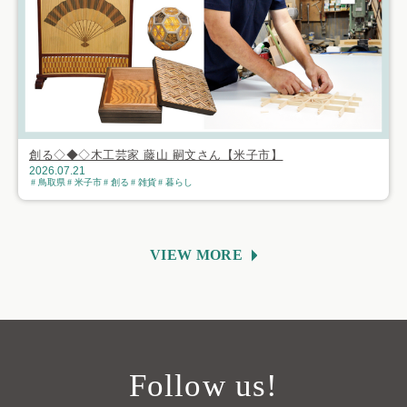
創る◇◆◇木工芸家 藤山 嗣文さん【米子市】
2026.07.21
鳥取県
米子市
創る
雑貨
暮らし
VIEW MORE
Follow us!