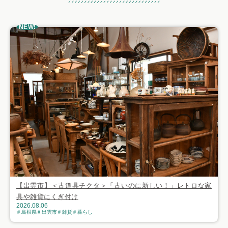
おすすめ記事
NEW!
【出雲市】＜古道具チクタ＞「古いのに新しい！」レトロな家
具や雑貨にくぎ付け
2026.08.06
島根県
出雲市
雑貨
暮らし