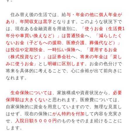
住み替え後の生活では、給
与・年金の他に個人年金が
あり、年間収支は黒字
となります。このような状況下で
は、現在ある金融資産を用途別に、
「使うお金（生活費1
年分や車買い換えなど）」は普通預金
へ、
「減らしたく
ないお金（子どもへの援助、医療介護、葬儀代など）」
は投信や定期預金、一時払い保険
へ、
「運用するお金
（株式投資など）」は証券会社
へ、
将来の年金は「楽し
みに使うお金」
とし
明確に区別します
。お金の色分けで
将来を具体的に考えることで、心に余裕が出て前向きに
なれます。
生命保険については
、家族構成や資産状況から、
必要
保障額は大きくない
と思われます。医療費については、
自家保険的に資金を用意していますので、無理な見直し
はせず、現在の保険に
がん特約を付加
して内容を充実さ
せ、
入院日額５０００円
のものをそのまま続けることに
します。