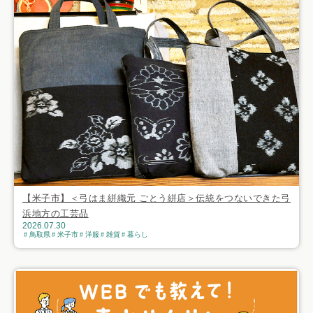
【米子市】＜弓はま絣織元 ごとう絣店＞伝統をつないできた弓
浜地方の工芸品
2026.07.30
鳥取県
米子市
洋服
雑貨
暮らし