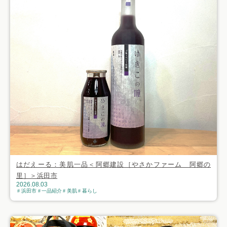
はだえーる：美肌一品＜阿郷建設［やさかファーム 阿郷の
里］＞浜田市
2026.08.03
浜田市
一品紹介
美肌
暮らし