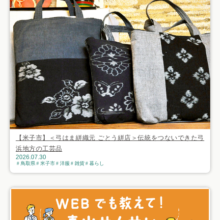
【米子市】＜弓はま絣織元 ごとう絣店＞伝統をつないできた弓
浜地方の工芸品
2026.07.30
鳥取県
米子市
洋服
雑貨
暮らし