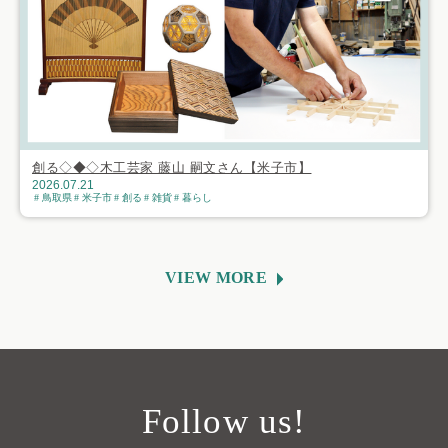
創る◇◆◇木工芸家 藤山 嗣文さん【米子市】
2026.07.21
鳥取県
米子市
創る
雑貨
暮らし
VIEW MORE
Follow us!