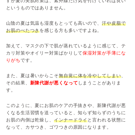
すが夏の美肌対策は、紫外線だけ気を付けていれば良い
というものではありません。
山陰の夏は気温も湿度もとっても高いので、
汗や皮脂で
お肌のべたつき
を感じる方も多いですよね。
加えて、マスクの下で肌が蒸れているように感じて、テ
カリ対策やオイリー対策ばかりして
保湿対策が手薄にな
りがち
です。
また、夏は暑いからこそ
無自覚に体を冷やしてしまい
、
その結果、
新陳代謝が悪くなって
しまうことがありま
す。
このように、夏にお肌のケアの手抜きや、新陳代謝が悪
くなる生活習慣を送っていると、知らず知らずのうちに
お肌の内側は乾燥し、
インナードライ
と言われる状態に
なって、カサつき、ゴワつきの原因になります。