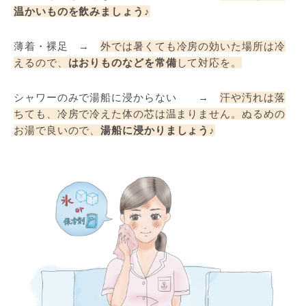
温かいものを飲みましょう
♪
薄着・裸足 →
外では暑くても冷房の効いた場所は冷
えるので、
はおりものなどを常備
して対応を。
シャワーのみで湯船に浸からない →
汗や汚れは落
ちても、冷房で冷えた体の芯は温まりません。ぬるめの
お湯で良いので、
湯船に浸かりましょう
♪