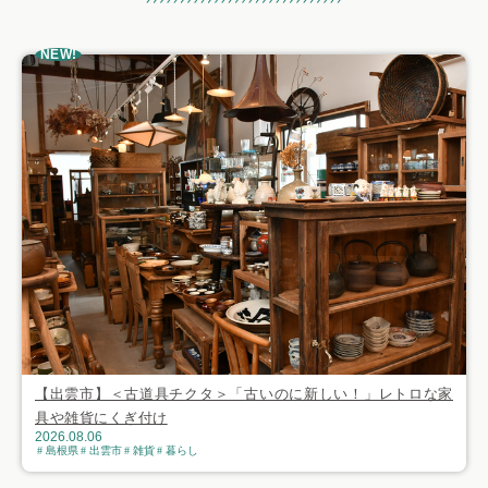
おすすめ記事
NEW!
【出雲市】＜古道具チクタ＞「古いのに新しい！」レトロな家
具や雑貨にくぎ付け
2026.08.06
島根県
出雲市
雑貨
暮らし