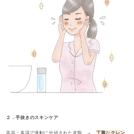
２．手抜きのスキンケア
高温・多湿で過剰に分泌された皮脂 →
丁寧
な
クレン