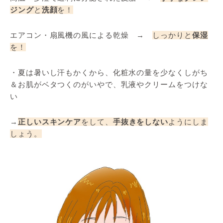
ジング
と
洗顔
を！
エアコン・扇風機の風による乾燥 →
しっかりと
保湿
を！
・夏は暑いし汗もかくから、化粧水の量を少なくしがち
＆お肌がベタつくのがいやで、乳液やクリームをつけな
い
→
正しいスキンケア
をして、
手抜きをしない
ようにしま
しょう。