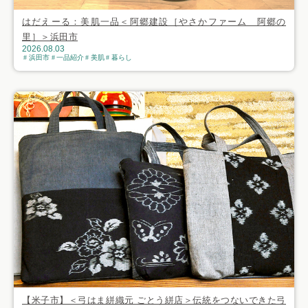
はだえーる：美肌一品＜阿郷建設［やさかファーム 阿郷の
里］＞浜田市
2026.08.03
浜田市
一品紹介
美肌
暮らし
【米子市】＜弓はま絣織元 ごとう絣店＞伝統をつないできた弓