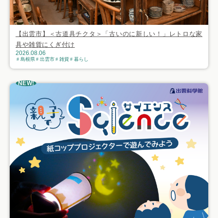
【出雲市】＜古道具チクタ＞「古いのに新しい！」レトロな家
具や雑貨にくぎ付け
2026.08.06
島根県
出雲市
雑貨
暮らし
NEW!