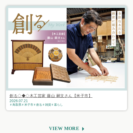
創る◇◆◇木工芸家 藤山 嗣文さん【米子市】
2026.07.21
鳥取県
米子市
創る
雑貨
暮らし
VIEW MORE