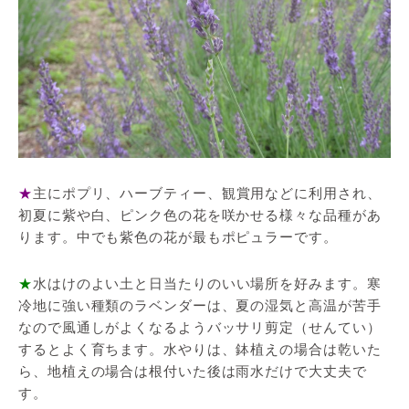
★
主にポプリ、ハーブティー、観賞用などに利用され、
初夏に紫や白、ピンク色の花を咲かせる様々な品種があ
ります。中でも紫色の花が最もポピュラーです。
★
水はけのよい土と日当たりのいい場所を好みます。寒
冷地に強い種類のラベンダーは、夏の湿気と高温が苦手
なので風通しがよくなるようバッサリ剪定（せんてい）
するとよく育ちます。水やりは、鉢植えの場合は乾いた
ら、地植えの場合は根付いた後は雨水だけで大丈夫で
す。