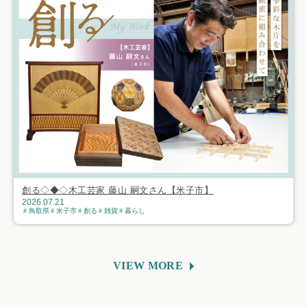
創る◇◆◇木工芸家 藤山 嗣文さん【米子市】
2026.07.21
鳥取県
米子市
創る
雑貨
暮らし
VIEW MORE