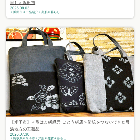
里］＞浜田市
2026.08.03
浜田市
一品紹介
美肌
暮らし
【米子市】＜弓はま絣織元 ごとう絣店＞伝統をつないできた弓
浜地方の工芸品
2026.07.30
鳥取県
米子市
洋服
雑貨
暮らし