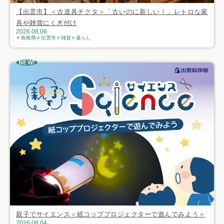
【出雲市】＜古道具チクタ＞「古いのに新しい！」レトロな家
具や雑貨にくぎ付け
2026.08.06
島根県
出雲市
雑貨
暮らし
NEW!
親子でサイエンス＜紙コッププロジェクターで遊んでみよう＞
2026.08.04