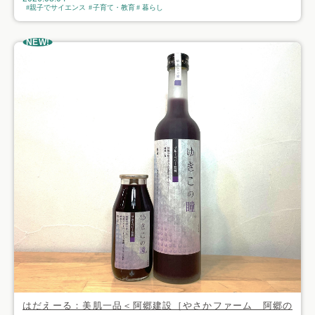
親子でサイエンス
子育て・教育
暮らし
NEW!
はだえーる：美肌一品＜阿郷建設［やさかファーム 阿郷の