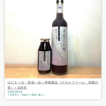
はだえーる：美肌一品＜阿郷建設［やさかファーム 阿郷の
里］＞浜田市
2026.08.03
浜田市
一品紹介
美肌
暮らし