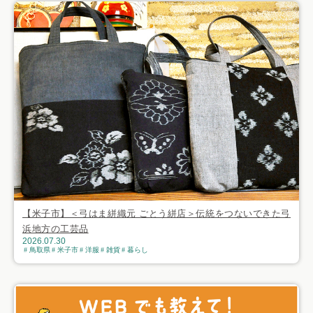
【米子市】＜弓はま絣織元 ごとう絣店＞伝統をつないできた弓
浜地方の工芸品
2026.07.30
鳥取県
米子市
洋服
雑貨
暮らし