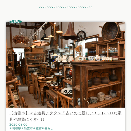
おすすめ記事
NEW!
【出雲市】＜古道具チクタ＞「古いのに新しい！」レトロな家
具や雑貨にくぎ付け
2026.08.06
島根県
出雲市
雑貨
暮らし