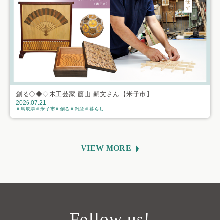
創る◇◆◇木工芸家 藤山 嗣文さん【米子市】
2026.07.21
鳥取県
米子市
創る
雑貨
暮らし
VIEW MORE
Follow us!