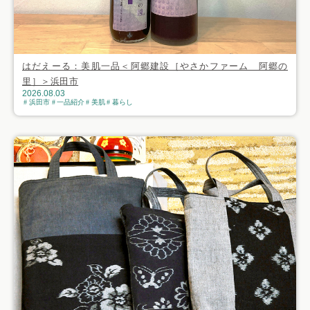
はだえーる：美肌一品＜阿郷建設［やさかファーム 阿郷の
里］＞浜田市
2026.08.03
浜田市
一品紹介
美肌
暮らし