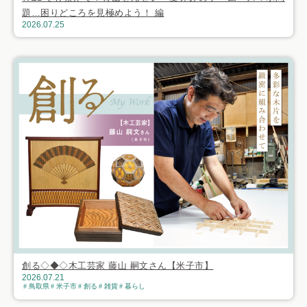
題…困りどころを見極めよう！ 編
2026.07.25
創る◇◆◇木工芸家 藤山 嗣文さん【米子市】
2026.07.21
鳥取県
米子市
創る
雑貨
暮らし