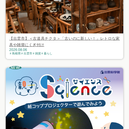
【出雲市】＜古道具チクタ＞「古いのに新しい！」レトロな家
具や雑貨にくぎ付け
2026.08.06
島根県
出雲市
雑貨
暮らし
NEW!