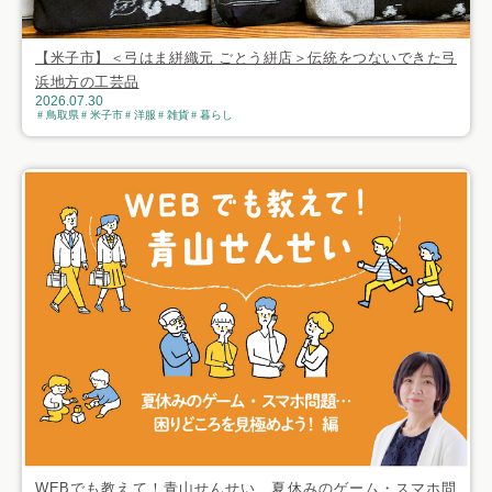
【米子市】＜弓はま絣織元 ごとう絣店＞伝統をつないできた弓
浜地方の工芸品
2026.07.30
鳥取県
米子市
洋服
雑貨
暮らし
WEBでも教えて！青山せんせい 夏休みのゲーム・スマホ問