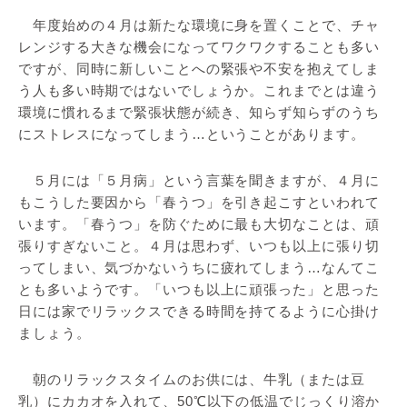
年度始めの４月は新たな環境に身を置くことで、チャ
レンジする大きな機会になってワクワクすることも多い
ですが、同時に新しいことへの緊張や不安を抱えてしま
う人も多い時期ではないでしょうか。これまでとは違う
環境に慣れるまで緊張状態が続き、知らず知らずのうち
にストレスになってしまう…ということがあります。
５月には「５月病」という言葉を聞きますが、４月に
もこうした要因から「春うつ」を引き起こすといわれて
います。「春うつ」を防ぐために最も大切なことは、頑
張りすぎないこと。４月は思わず、いつも以上に張り切
ってしまい、気づかないうちに疲れてしまう…なんてこ
とも多いようです。「いつも以上に頑張った」と思った
日には家でリラックスできる時間を持てるように心掛け
ましょう。
朝のリラックスタイムのお供には、牛乳（または豆
乳）にカカオを入れて、50℃以下の低温でじっくり溶か