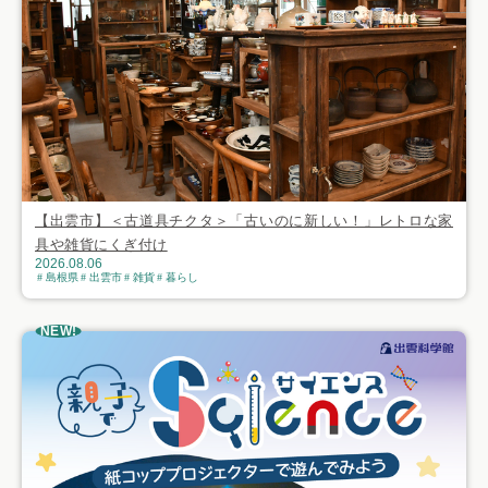
【出雲市】＜古道具チクタ＞「古いのに新しい！」レトロな家
具や雑貨にくぎ付け
2026.08.06
島根県
出雲市
雑貨
暮らし
NEW!