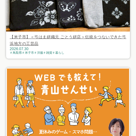
【米子市】＜弓はま絣織元 ごとう絣店＞伝統をつないできた弓
浜地方の工芸品
2026.07.30
鳥取県
米子市
洋服
雑貨
暮らし