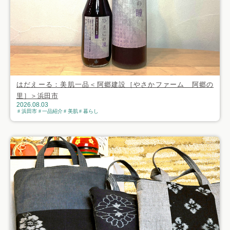
はだえーる：美肌一品＜阿郷建設［やさかファーム 阿郷の
里］＞浜田市
2026.08.03
浜田市
一品紹介
美肌
暮らし