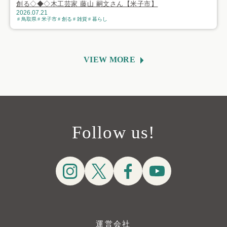
創る◇◆◇木工芸家 藤山 嗣文さん【米子市】
2026.07.21
鳥取県
米子市
創る
雑貨
暮らし
VIEW MORE
Follow us!
運営会社