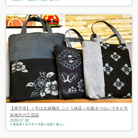
【米子市】＜弓はま絣織元 ごとう絣店＞伝統をつないできた弓
浜地方の工芸品
2026.07.30
鳥取県
米子市
洋服
雑貨
暮らし