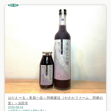
NEW!
はだえーる：美肌一品＜阿郷建設［やさかファーム 阿郷の
里］＞浜田市
2026.08.03
浜田市
一品紹介
美肌
暮らし