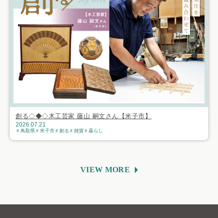
創る◇◆◇木工芸家 藤山 嗣文さん【米子市】
2026.07.21
鳥取県
米子市
創る
雑貨
暮らし
VIEW MORE