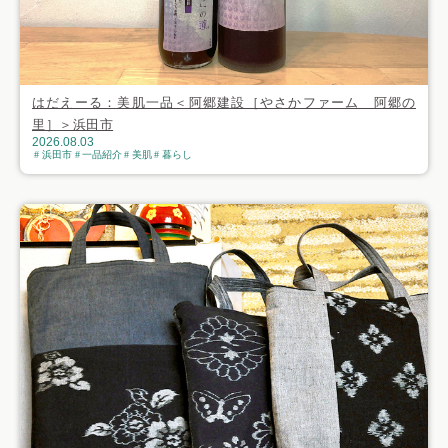
はだえーる：美肌一品＜阿郷建設［やさかファーム 阿郷の
里］＞浜田市
2026.08.03
浜田市
一品紹介
美肌
暮らし