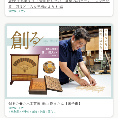
WEBでも教えて！青山せんせい 夏休みのゲーム・スマホ問
題…困りどころを見極めよう！ 編
2026.07.25
創る◇◆◇木工芸家 藤山 嗣文さん【米子市】
2026.07.21
鳥取県
米子市
創る
雑貨
暮らし