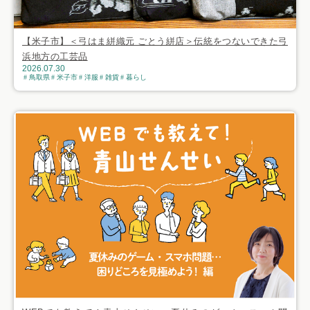
【米子市】＜弓はま絣織元 ごとう絣店＞伝統をつないできた弓
浜地方の工芸品
2026.07.30
鳥取県
米子市
洋服
雑貨
暮らし