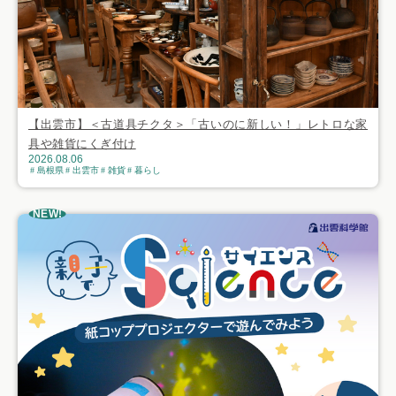
【出雲市】＜古道具チクタ＞「古いのに新しい！」レトロな家
具や雑貨にくぎ付け
2026.08.06
島根県
出雲市
雑貨
暮らし
NEW!