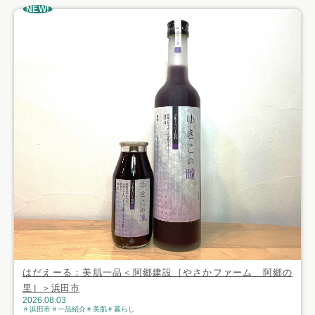
NEW!
はだえーる：美肌一品＜阿郷建設［やさかファーム 阿郷の
里］＞浜田市
2026.08.03
浜田市
一品紹介
美肌
暮らし