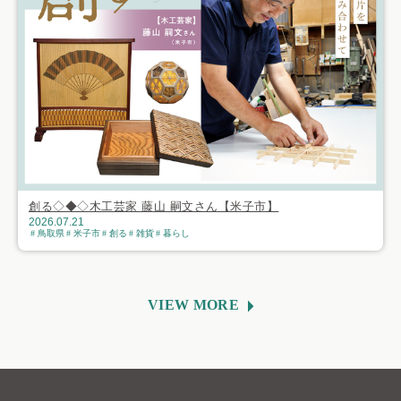
創る◇◆◇木工芸家 藤山 嗣文さん【米子市】
2026.07.21
鳥取県
米子市
創る
雑貨
暮らし
VIEW MORE