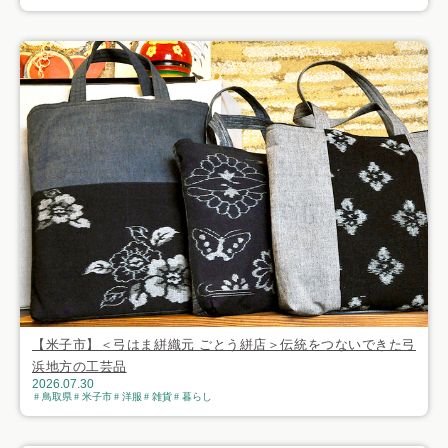
【米子市】＜弓はま絣織元 ごとう絣店＞伝統をつないできた弓
浜地方の工芸品
2026.07.30
鳥取県
米子市
洋服
雑貨
暮らし