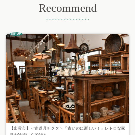
Recommend
おすすめ記事
NEW!
【出雲市】＜古道具チクタ＞「古いのに新しい！」レトロな家
具や雑貨にくぎ付け