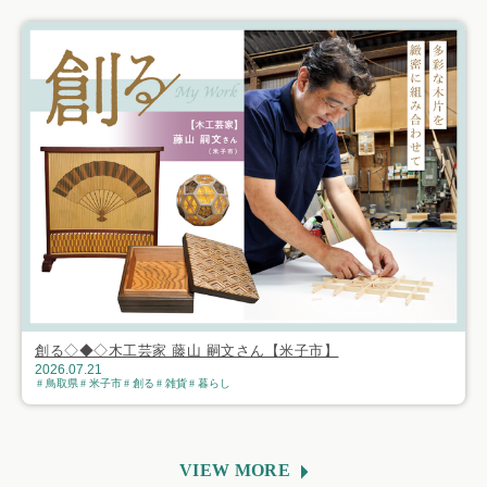
創る◇◆◇木工芸家 藤山 嗣文さん【米子市】
2026.07.21
鳥取県
米子市
創る
雑貨
暮らし
VIEW MORE