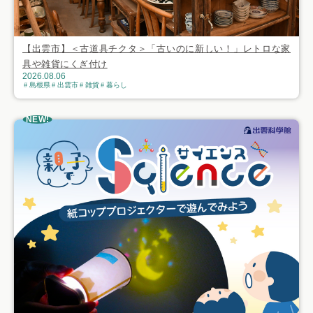
【出雲市】＜古道具チクタ＞「古いのに新しい！」レトロな家
具や雑貨にくぎ付け
2026.08.06
島根県
出雲市
雑貨
暮らし
NEW!