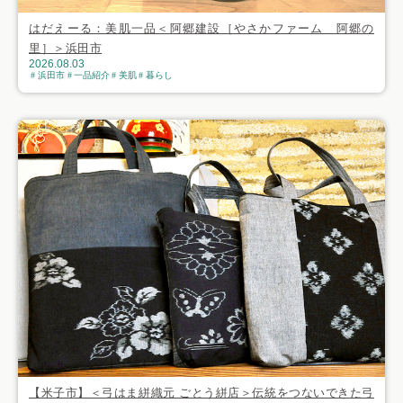
はだえーる：美肌一品＜阿郷建設［やさかファーム 阿郷の
里］＞浜田市
2026.08.03
浜田市
一品紹介
美肌
暮らし
【米子市】＜弓はま絣織元 ごとう絣店＞伝統をつないできた弓