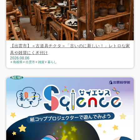
【出雲市】＜古道具チクタ＞「古いのに新しい！」レトロな家
具や雑貨にくぎ付け
2026.08.06
島根県
出雲市
雑貨
暮らし
NEW!