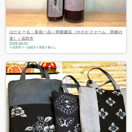
はだえーる：美肌一品＜阿郷建設［やさかファーム 阿郷の
里］＞浜田市
2026.08.03
浜田市
一品紹介
美肌
暮らし