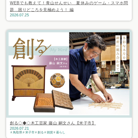
WEBでも教えて！青山せんせい 夏休みのゲーム・スマホ問
題…困りどころを見極めよう！ 編
2026.07.25
創る◇◆◇木工芸家 藤山 嗣文さん【米子市】
2026.07.21
鳥取県
米子市
創る
雑貨
暮らし