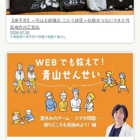
【米子市】＜弓はま絣織元 ごとう絣店＞伝統をつないできた弓
浜地方の工芸品
2026.07.30
鳥取県
米子市
洋服
雑貨
暮らし