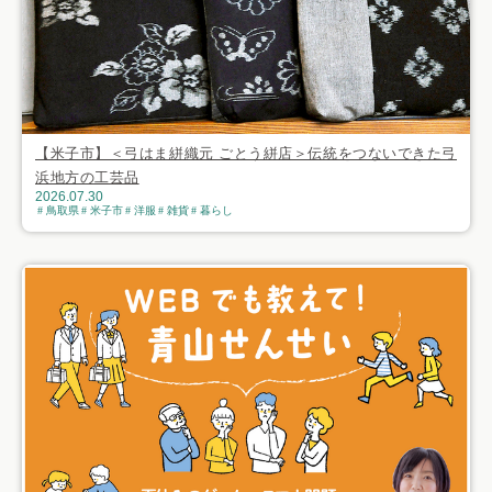
【米子市】＜弓はま絣織元 ごとう絣店＞伝統をつないできた弓
浜地方の工芸品
2026.07.30
鳥取県
米子市
洋服
雑貨
暮らし