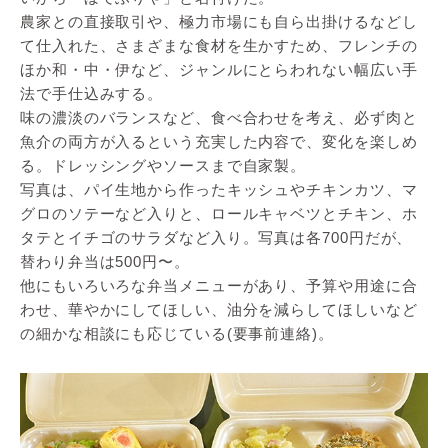
農家との直接取引や、極力市場にも自ら出掛けるなどし
て仕入れた、さまざまな食材を生かすため、フレンチの
ほか和・中・伊など、ジャンルにとらわれない幅広い手
法で手仕込みする。
味の濃淡のバランスなど、食べ合わせを考え、必ず肉と
魚介の両方が入るという充実した内容で、変化を楽しめ
る。ドレッシングやソースまで自家製。
写真は、パイ生地から作ったキッシュやチキンカツ、マ
グロのソテーなど入りと、ロールキャベツとチキン、ホ
タテとイチゴのサラダなど入り。写真は各700円だが、
替わり弁当は500円〜。
他にもいろいろな弁当メニューがあり、予算や用途に合
わせ、華やかにしてほしい、油分を減らしてほしいなど
の細かな相談にも応じている(要事前連絡)。