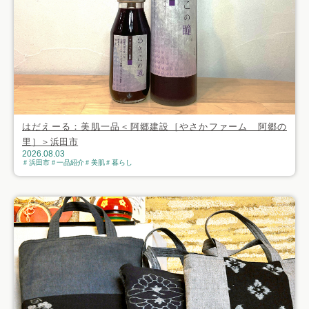
はだえーる：美肌一品＜阿郷建設［やさかファーム 阿郷の
里］＞浜田市
2026.08.03
浜田市
一品紹介
美肌
暮らし