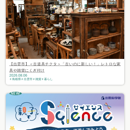
【出雲市】＜古道具チクタ＞「古いのに新しい！」レトロな家
具や雑貨にくぎ付け
2026.08.06
島根県
出雲市
雑貨
暮らし
NEW!