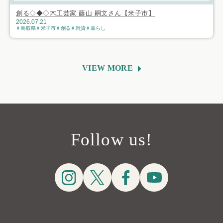
創る◇◆◇木工芸家 藤山 嗣文さん【米子市】
2026.07.21
鳥取県
米子市
創る
雑貨
暮らし
VIEW MORE
Follow us!