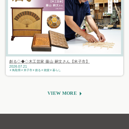
創る◇◆◇木工芸家 藤山 嗣文さん【米子市】
2026.07.21
鳥取県
米子市
創る
雑貨
暮らし
VIEW MORE