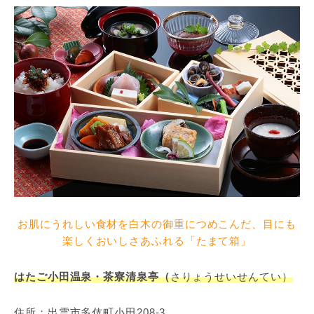
お肌にうれしい食材を白木の御重につめこんだ、目にも
楽しくおいしさあふれる「たまて箱」
はたご小田温泉・茶寮清泉亭（
さりょうせいせんてい）
住所：出雲市多伎町小田208-3