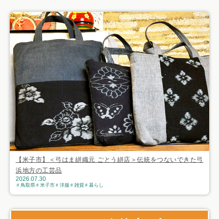
【米子市】＜弓はま絣織元 ごとう絣店＞伝統をつないできた弓
浜地方の工芸品
2026.07.30
鳥取県
米子市
洋服
雑貨
暮らし