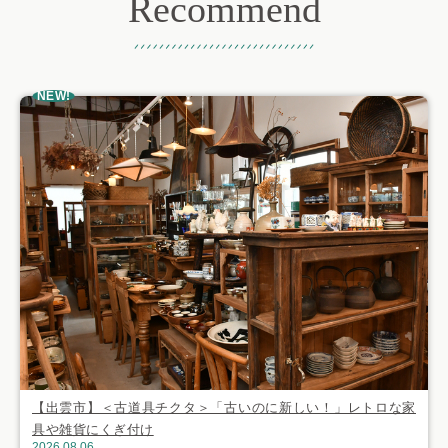
Recommend
おすすめ記事
NEW!
【出雲市】＜古道具チクタ＞「古いのに新しい！」レトロな家
具や雑貨にくぎ付け
2026.08.06