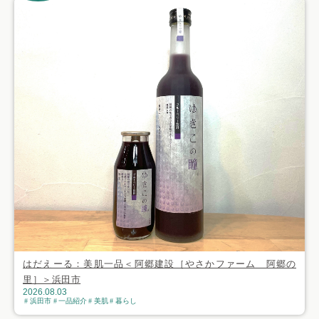
はだえーる：美肌一品＜阿郷建設［やさかファーム 阿郷の
里］＞浜田市
2026.08.03
浜田市
一品紹介
美肌
暮らし