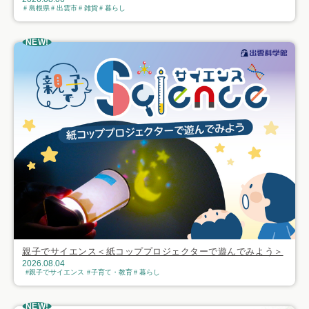
島根県
出雲市
雑貨
暮らし
NEW!
親子でサイエンス＜紙コッププロジェクターで遊んでみよう＞
2026.08.04
親子でサイエンス
子育て・教育
暮らし
NEW!