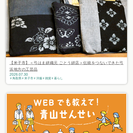
【米子市】＜弓はま絣織元 ごとう絣店＞伝統をつないできた弓
浜地方の工芸品
2026.07.30
鳥取県
米子市
洋服
雑貨
暮らし