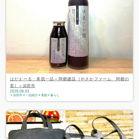
はだえーる：美肌一品＜阿郷建設［やさかファーム 阿郷の
里］＞浜田市
2026.08.03
浜田市
一品紹介
美肌
暮らし