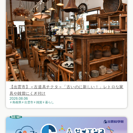
【出雲市】＜古道具チクタ＞「古いのに新しい！」レトロな家
具や雑貨にくぎ付け
2026.08.06
島根県
出雲市
雑貨
暮らし
NEW!