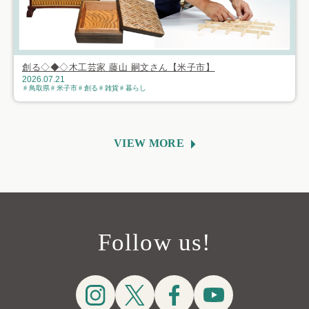
創る◇◆◇木工芸家 藤山 嗣文さん【米子市】
2026.07.21
鳥取県
米子市
創る
雑貨
暮らし
VIEW MORE
Follow us!