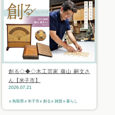
創る◇◆◇木工芸家 藤山 嗣文さ
ん【米子市】
2026.07.21
鳥取県
米子市
創る
雑貨
暮らし