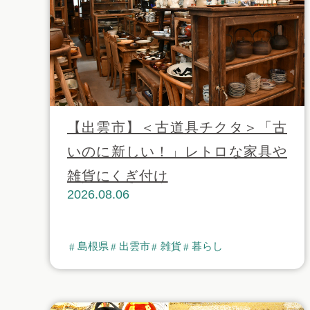
【出雲市】＜古道具チクタ＞「古
いのに新しい！」レトロな家具や
雑貨にくぎ付け
2026.08.06
島根県
出雲市
雑貨
暮らし