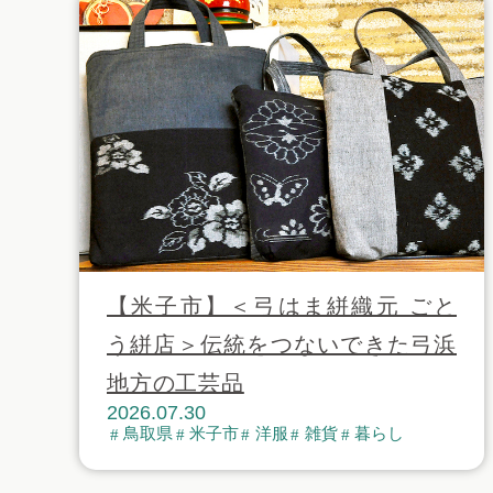
【米子市】＜弓はま絣織元 ごと
う絣店＞伝統をつないできた弓浜
地方の工芸品
2026.07.30
鳥取県
米子市
洋服
雑貨
暮らし