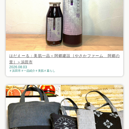
はだえーる：美肌一品＜阿郷建設［やさかファーム 阿郷の
里］＞浜田市
2026.08.03
浜田市
一品紹介
美肌
暮らし