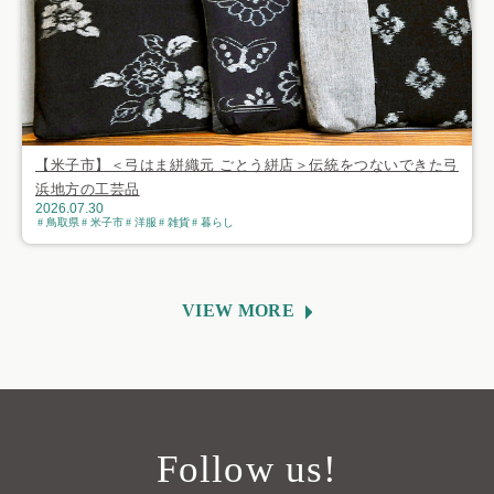
【米子市】＜弓はま絣織元 ごとう絣店＞伝統をつないできた弓
浜地方の工芸品
2026.07.30
鳥取県
米子市
洋服
雑貨
暮らし
VIEW MORE
Follow us!