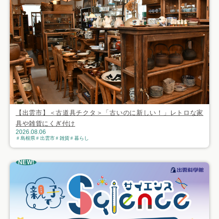
【出雲市】＜古道具チクタ＞「古いのに新しい！」レトロな家
具や雑貨にくぎ付け
2026.08.06
島根県
出雲市
雑貨
暮らし
NEW!