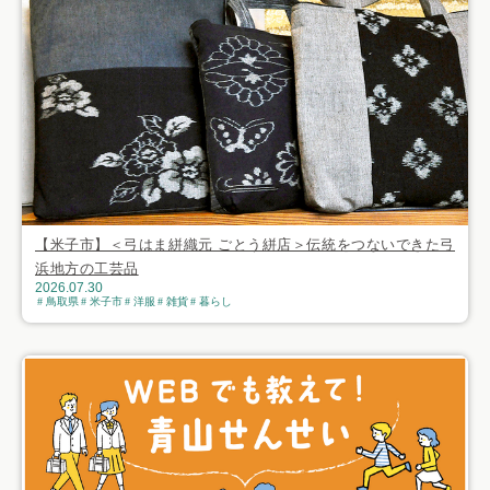
【米子市】＜弓はま絣織元 ごとう絣店＞伝統をつないできた弓
浜地方の工芸品
2026.07.30
鳥取県
米子市
洋服
雑貨
暮らし