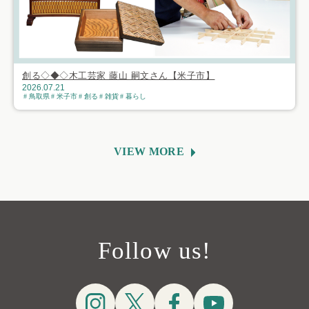
創る◇◆◇木工芸家 藤山 嗣文さん【米子市】
2026.07.21
鳥取県
米子市
創る
雑貨
暮らし
VIEW MORE
Follow us!