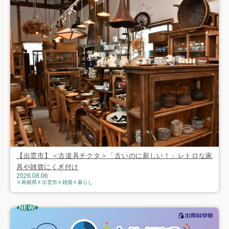
【出雲市】＜古道具チクタ＞「古いのに新しい！」レトロな家
具や雑貨にくぎ付け
2026.08.06
島根県
出雲市
雑貨
暮らし
NEW!