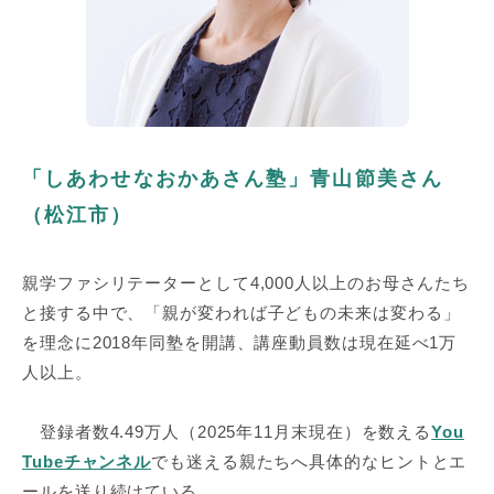
「しあわせなおかあさん塾」青山節美さん
（松江市）
親学ファシリテーターとして4,000人以上のお母さんたち
と接する中で、「親が変われば子どもの未来は変わる」
を理念に2018年同塾を開講、講座動員数は現在延べ1万
人以上。
登録者数4.49万人（2025年11月末現在）を数える
You
Tubeチャンネル
でも迷える親たちへ具体的なヒントとエ
ールを送り続けている。