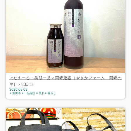
はだえーる：美肌一品＜阿郷建設［やさかファーム 阿郷の
里］＞浜田市
2026.08.03
浜田市
一品紹介
美肌
暮らし