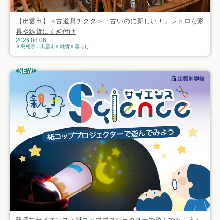
【出雲市】＜古道具チクタ＞「古いのに新しい！」レトロな家
具や雑貨にくぎ付け
2026.08.06
島根県
出雲市
雑貨
暮らし
NEW!
親子でサイエンス＜紙コッププロジェクターで遊んでみよう＞