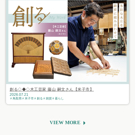
創る◇◆◇木工芸家 藤山 嗣文さん【米子市】
2026.07.21
鳥取県
米子市
創る
雑貨
暮らし
VIEW MORE