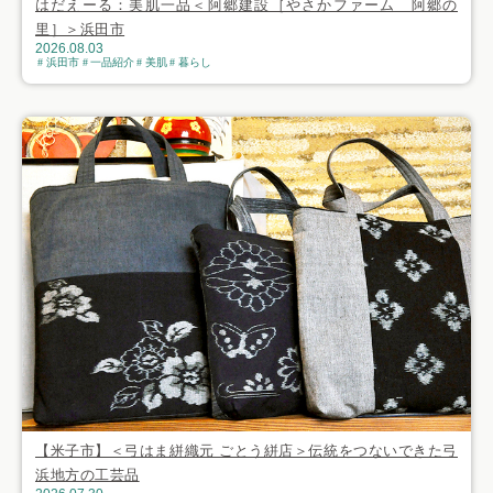
はだえーる：美肌一品＜阿郷建設［やさかファーム 阿郷の
里］＞浜田市
2026.08.03
浜田市
一品紹介
美肌
暮らし
【米子市】＜弓はま絣織元 ごとう絣店＞伝統をつないできた弓
浜地方の工芸品