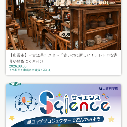
【出雲市】＜古道具チクタ＞「古いのに新しい！」レトロな家
具や雑貨にくぎ付け
2026.08.06
島根県
出雲市
雑貨
暮らし
NEW!