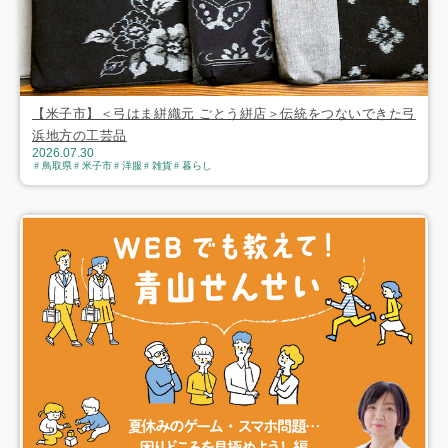
【米子市】＜弓はま絣織元 ごとう絣店＞伝統をつないできた弓
浜地方の工芸品
2026.07.30
鳥取県
米子市
洋服
雑貨
暮らし