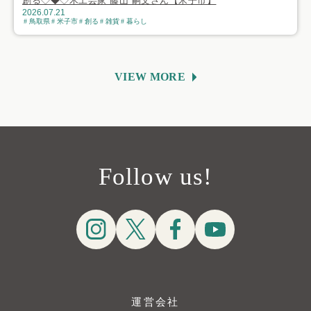
創る◇◆◇木工芸家 藤山 嗣文さん【米子市】
2026.07.21
鳥取県
米子市
創る
雑貨
暮らし
VIEW MORE
Follow us!
運営会社