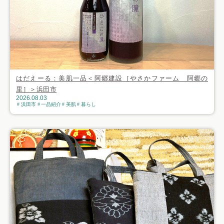
はだえーる：美肌一品＜阿郷建設［やさかファーム 阿郷の
里］＞浜田市
2026.08.03
浜田市
一品紹介
美肌
暮らし