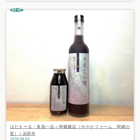
NEW!
はだえーる：美肌一品＜阿郷建設［やさかファーム 阿郷の
里］＞浜田市
2026.08.03