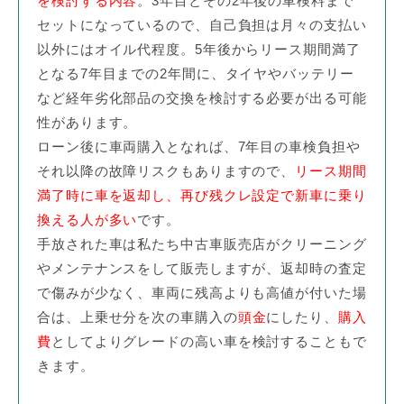
を検討する内容
。3年目とその2年後の車検料まで
セットになっているので、自己負担は月々の支払い
以外にはオイル代程度。5年後からリース期間満了
となる7年目までの2年間に、タイヤやバッテリー
など経年劣化部品の交換を検討する必要が出る可能
性があります。
ローン後に車両購入となれば、7年目の車検負担や
それ以降の故障リスクもありますので、
リース期間
満了時に車を返却し、再び残クレ設定で新車に乗り
換える人が多い
です。
手放された車は私たち中古車販売店がクリーニング
やメンテナンスをして販売しますが、返却時の査定
で傷みが少なく、車両に残高よりも高値が付いた場
合は、上乗せ分を次の車購入の
頭金
にしたり、
購入
費
としてよりグレードの高い車を検討することもで
きます。