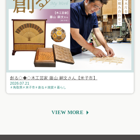
創る◇◆◇木工芸家 藤山 嗣文さん【米子市】
2026.07.21
鳥取県
米子市
創る
雑貨
暮らし
VIEW MORE