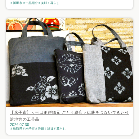
浜田市
一品紹介
美肌
暮らし
【米子市】＜弓はま絣織元 ごとう絣店＞伝統をつないできた弓
浜地方の工芸品
2026.07.30
鳥取県
米子市
洋服
雑貨
暮らし