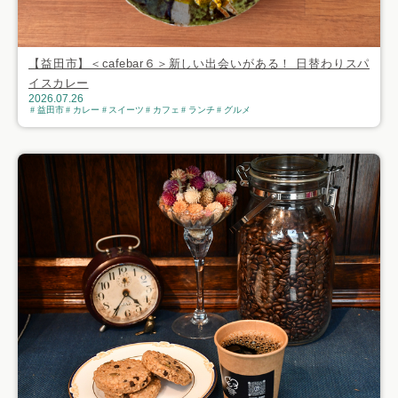
【益田市】＜cafebar６＞新しい出会いがある！ 日替わりスパ
イスカレー
2026.07.26
益田市
カレー
スイーツ
カフェ
ランチ
グルメ