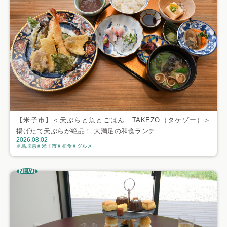
【米子市】＜天ぷらと魚とごはん TAKEZO（タケゾー）＞
揚げたて天ぷらが絶品！ 大満足の和食ランチ
2026.08.02
鳥取県
米子市
和食
グルメ
NEW!