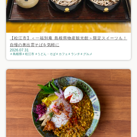
【松江市】＜一福別庵 島根県物産観光館＞限定スイーツも！
自慢の奥出雲そばを気軽に
2026.07.31
島根県
松江市
うどん・そば
カフェ
ランチ
グルメ