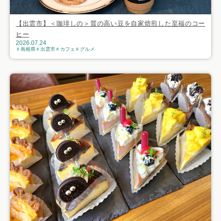
【出雲市】＜珈琲しの＞質の高い豆を自家焙煎した至福のコー
ヒー
2026.07.24
島根県
出雲市
カフェ
グルメ