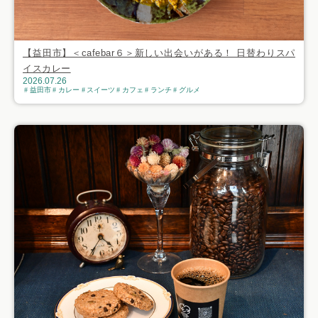
【益田市】＜cafebar６＞新しい出会いがある！ 日替わりスパ
イスカレー
2026.07.26
益田市
カレー
スイーツ
カフェ
ランチ
グルメ