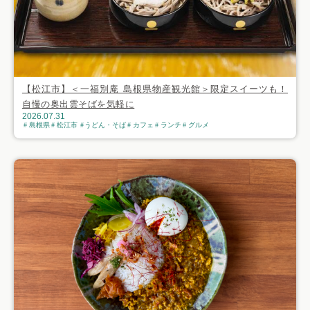
【松江市】＜一福別庵 島根県物産観光館＞限定スイーツも！
自慢の奥出雲そばを気軽に
2026.07.31
島根県
松江市
うどん・そば
カフェ
ランチ
グルメ