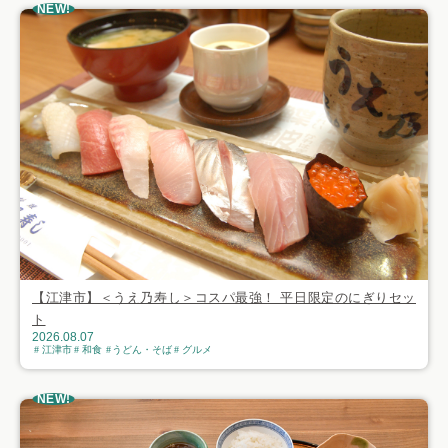
NEW!
【江津市】＜うえ乃寿し＞コスパ最強！ 平日限定のにぎりセッ
ト
2026.08.07
江津市
和食
うどん・そば
グルメ
NEW!