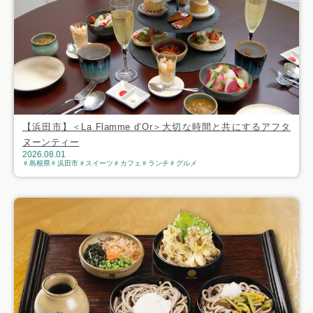
【浜田市】＜La Flamme d‘Or＞大切な時間と共にするアフタ
ヌーンティー
2026.08.01
島根県
浜田市
スイーツ
カフェ
ランチ
グルメ