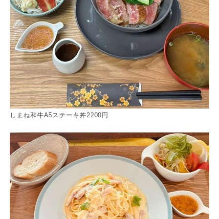
しまね和牛A5ステーキ丼2200円