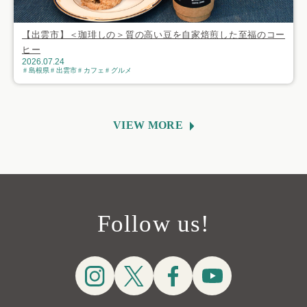
【出雲市】＜珈琲しの＞質の高い豆を自家焙煎した至福のコー
ヒー
2026.07.24
島根県
出雲市
カフェ
グルメ
VIEW MORE
Follow us!