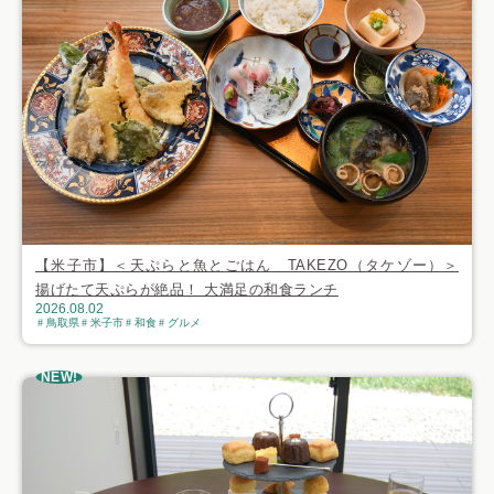
【米子市】＜天ぷらと魚とごはん TAKEZO（タケゾー）＞
揚げたて天ぷらが絶品！ 大満足の和食ランチ
2026.08.02
鳥取県
米子市
和食
グルメ
NEW!