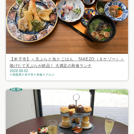
【米子市】＜天ぷらと魚とごはん TAKEZO（タケゾー）＞
揚げたて天ぷらが絶品！ 大満足の和食ランチ
2026.08.02
鳥取県
米子市
和食
グルメ
NEW!