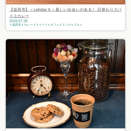
【益田市】＜cafebar６＞新しい出会いがある！ 日替わりスパ
イスカレー
2026.07.26
益田市
カレー
スイーツ
カフェ
ランチ
グルメ