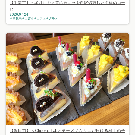
【出雲市】＜珈琲しの＞質の高い豆を自家焙煎した至福のコー
ヒー
2026.07.24
島根県
出雲市
カフェ
グルメ
【浜田市】＜Cheese Lab＞チーズソムリエが届ける極上のチ