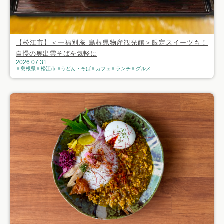
【松江市】＜一福別庵 島根県物産観光館＞限定スイーツも！
自慢の奥出雲そばを気軽に
2026.07.31
島根県
松江市
うどん・そば
カフェ
ランチ
グルメ