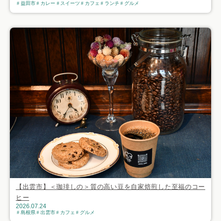
益田市
カレー
スイーツ
カフェ
ランチ
グルメ
【出雲市】＜珈琲しの＞質の高い豆を自家焙煎した至福のコー
ヒー
2026.07.24
島根県
出雲市
カフェ
グルメ