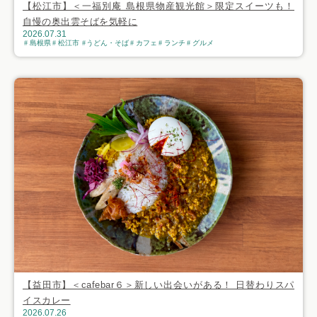
【松江市】＜一福別庵 島根県物産観光館＞限定スイーツも！
自慢の奥出雲そばを気軽に
2026.07.31
島根県
松江市
うどん・そば
カフェ
ランチ
グルメ
【益田市】＜cafebar６＞新しい出会いがある！ 日替わりスパ
イスカレー
2026.07.26