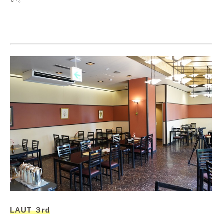
LAUT ３rd