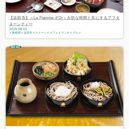
【浜田市】＜La Flamme d‘Or＞大切な時間と共にするアフタ
ヌーンティー
2026.08.01
島根県
浜田市
スイーツ
カフェ
ランチ
グルメ
NEW!