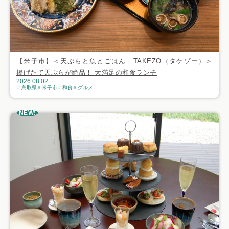
【米子市】＜天ぷらと魚とごはん TAKEZO（タケゾー）＞
揚げたて天ぷらが絶品！ 大満足の和食ランチ
2026.08.02
鳥取県
米子市
和食
グルメ
NEW!